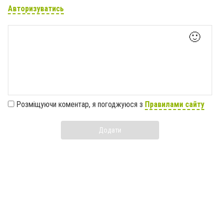
Авторизуватись
🙂
Розміщуючи коментар, я погоджуюся з
Правилами сайту
Додати