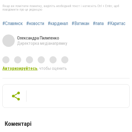
Якщо ви помітили помилку, виділіть необхідний текст і натисніть Ctrl + Enter, щоб
повідомити про це редакцію
#Славянск
#новости
#кардинал
#Ватикан
#папа
#Каритас
Олександра Пилипенко
Директорка медіанапрямку
Авторизируйтесь
, чтобы оценить
Коментарі