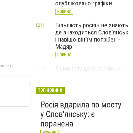
опубліковано графіки
НОВИНИ
Більшість росіян не знають
12:11
де знаходиться Слов’янськ
і навіщо він їм потрібен -
Мадяр
НОВИНИ
 оцінити
За минулу добу російські
11:09
війська 13 разів атакували
Слов'янськ. Хроніка
великої війни: 6 серпня
ТОП НОВИНИ
НОВИНИ
Росія вдарила по мосту
у Слов'янську: є
поранена
НОВИНИ