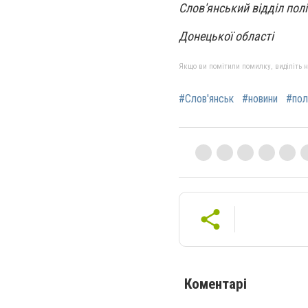
Слов'янський відділ полі
Донецької області
Якщо ви помітили помилку, виділіть нео
#Слов'янськ
#новини
#пол
Коментарі