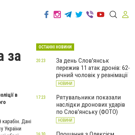
ОСТАННІ НОВИНИ
а за
За день Слов'янськ
20:23
пережив 11 атак дронів: 62-
річний чоловік у реанімації
НОВИНИ
оліції в
Рятувальники показали
17:23
ого
наслідки дронових ударів
по Слов'янську (ФОТО)
НОВИНИ
 карабін. Дані
у України
Прощання з Олексієм
16:30