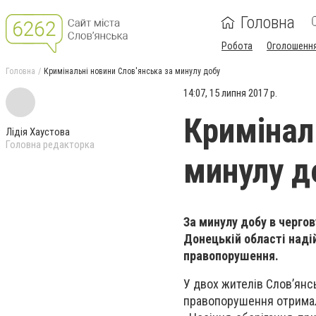
Головна
Робота
Оголошенн
Головна
Кримінальні новини Слов'янська за минулу добу
14:07, 15 липня 2017 р.
Кримінал
Лідія Хаустова
Головна редакторка
минулу д
За минулу добу в чергов
Донецькій області наді
правопорушення.
У двох жителів Слов’янс
правопорушення отримали