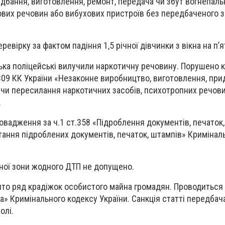
идбання, виготовлення, ремонт, передача чи збут вогнепальн
ових речовин або вибухових пристроїв без передбаченого 
ревірку за фактом падіння 1,5 річної дівчинки з вікна на п’
ька поліцейські вилучили наркотичну речовину. Порушено к
 309 КК України «Незаконне виробництво, виготовлення, при
 чи пересилання наркотичних засобів, психотропних речови
.
овадження за ч.1 ст.358 «Підроблення документів, печаток,
стання підроблених документів, печаток, штампів» Кримінал
ної зони жодного ДТП не допущено.
ито ряд крадіжок особистого майна громадян. Проводиться 
іжка» Кримінального кодексу України. Санкція статті передба
олі.