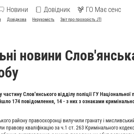
Новини
Довідник
ГО Має сенс
я
Довідкова
Нерухомість
Звіт про прозорість JTI
ьні новини Слов'янськ
обу
у частину Слов'янського відділу поліції ГУ Національної п
йшло 174 повідомлення, 14 - з них з ознаками кримінальн
ького району правоохоронці вилучили гранату і мисливський
 правову кваліфікацію за ч.1 ст. 263 Кримінального кодекс