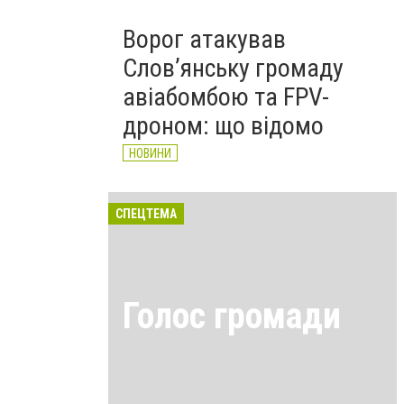
Ворог атакував
Слов’янську громаду
авіабомбою та FPV-
дроном: що відомо
НОВИНИ
СПЕЦТЕМА
Голос громади