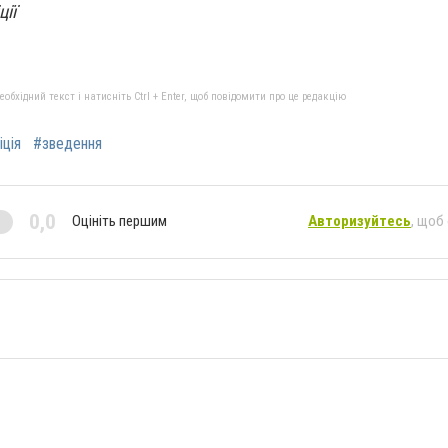
ції
бхідний текст і натисніть Ctrl + Enter, щоб повідомити про це редакцію
іція
#зведення
0,0
Оцініть першим
Авторизуйтесь
, щоб