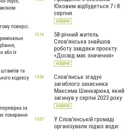
ої зброї,
Юковим відбудеться 7 і 8
законом
серпня
НОВИНИ
ятому поверсі.
58-річний житель
15:16
римінальні
Слов'янська знайшов
дбання,
роботу завдяки проєкту
н або їх
«Досвід має значення»
НОВИНИ
 штампів та
Слов’янськ згадує
ьного кодексу
14:36
загиблого захисника
Максима Шинкарюка, який
загинув у серпні 2023 року
НОВИНИ
перевірка за
чає покарання
У Слов'янській громаді
13:07
організували підвіз води: