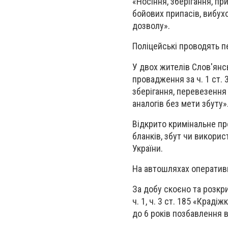
«Носіння, зберігання, пр
бойових припасів, вибух
дозволу».
Поліцейські проводять пе
У двох жителів Слов'янс
провадження за ч. 1 ст.
зберігання, перевезення
аналогів без мети збуту»
Відкрито кримінальне пр
бланків, збут чи викори
України.
На автошляхах оператив
За добу скоєно та розкр
ч. 1, ч. 3 ст. 185 «Крад
до 6 років позбавлення в