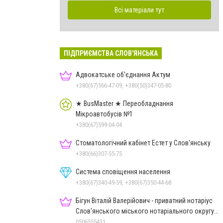
Всі матеріали тут
ПІДПРИЄМСТВА СЛОВ'ЯНСЬКА
Адвокатське об'єднання Актум
+380(67)566-47-09, +380(50)347-05-80
★ BusMaster ★ Переобладнання
Мікроавтобусів №1
+380(67)599-04-04
Стоматологічний кабінет Естет у Слов'янську
+380(66)307-55-75
Система сповіщення населення
+380(67)340-49-59, +380(67)350-44-68
Бігун Віталій Валерійович - приватний нотаріус
Слов'янського міського нотаріального округу
Дон.обл.
0506555431