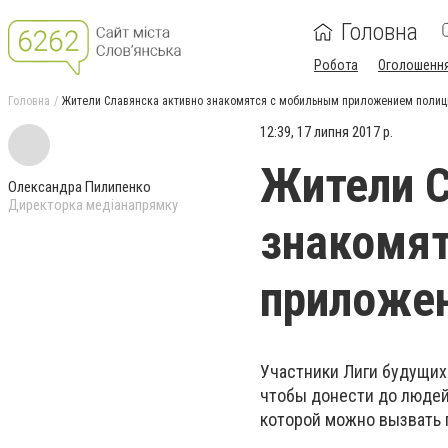
Головна
Робота
Оголошенн
Головна
Жители Славянска активно знакомятся с мобильным приложением полиц
12:39, 17 липня 2017 р.
Жители С
Олександра Пилипенко
Директорка медіанапрямку
знакомя
приложе
Участники Лиги будущих
чтобы донести до людей
которой можно вызвать 