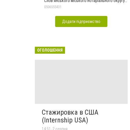
Слов'янського міського нотаріального округу
Дон.обл.
0506555431
Додати підприємство
ОГОЛОШЕННЯ
Стажировка в США
(Internship USA)
14:51, 2 серпня