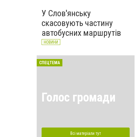
У Слов'янську
скасовують частину
автобусних маршрутів
НОВИНИ
СПЕЦТЕМА
Голос громади
Всі матеріали тут