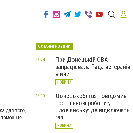
ОСТАННІ НОВИНИ
При Донецькій ОВА
16:24
запрацювала Рада ветеранів
війни
НОВИНИ
Донецькоблгаз повідомив
15:30
про планові роботи у
Слов’янську: де відключать
а для того,
газ
с помощью
НОВИНИ