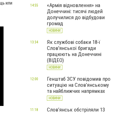
щь или
«Армія відновлення» на
14:55
Донеччині: тисячі людей
долучилися до відбудови
громад
НОВИНИ
Як службові собаки 18-ї
13:34
Слов'янської бригади
працюють на Донеччині
(ВІДЕО)
НОВИНИ
Генштаб ЗСУ повідомив про
12:00
ситуацію на Слов’янському
та найближчих напрямках
НОВИНИ
Слов’янськ обстріляли 13
11:18