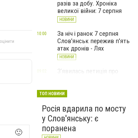
разів за добу. Хроніка
великої війни: 7 серпня
НОВИНИ
За ніч і ранок 7 серпня
10:00
Слов'янськ пережив п'ять
 оцінити
атак дронів - Лях
НОВИНИ
З’явилась петиція про
09:02
присвоєння Олексію Юкову
звання Героя України
(посмертно)
ТОП НОВИНИ
СТАТТІ
Росія вдарила по мосту
у Слов'янську: є
поранена
🙂
НОВИНИ