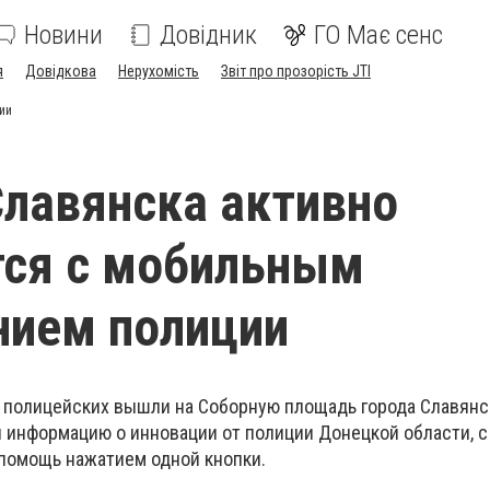
Новини
Довідник
ГО Має сенс
я
Довідкова
Нерухомість
Звіт про прозорість JTI
ии
лавянска активно
тся с мобильным
нием полиции
 полицейских вышли на Соборную площадь города Славянск
 информацию о инновации от полиции Донецкой области, 
помощь нажатием одной кнопки.