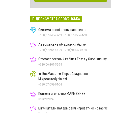
ПІДПРИЄМСТВА СЛОВ'ЯНСЬКА
Система сповіщення населення
+380(67)340-49-59, +380(67)350-44-68
Адвокатське об'єднання Актум
+380(67)566-47-09, +380(50)347-05-80
Стоматологічний кабінет Естет у Слов'янську
+380(66)307-55-75
★ BusMaster ★ Переобладнання
Мікроавтобусів №1
+380(67)599-04-04
Контент агентство MAKE SENSE
0504262624
Бігун Віталій Валерійович - приватний нотаріус