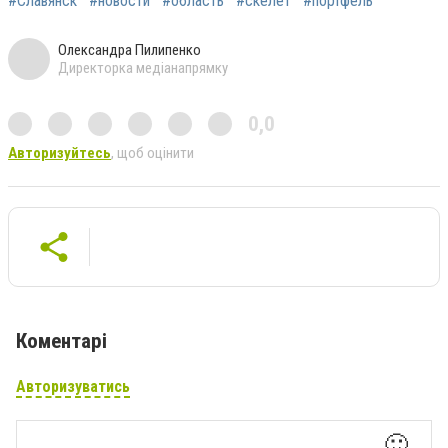
#Славянск
#новости
#область
#скелет
#портфель
Олександра Пилипенко
Директорка медіанапрямку
0,0
Авторизуйтесь
, щоб оцінити
Коментарі
Авторизуватись
🙂