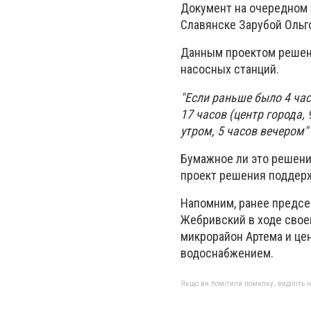
Документ на очередном 
Славянске Зарубой Ольг
Данным проектом решен
насосных станций.
"Если раньше было 4 час
17 часов (центр города, 
утром, 5 часов вечером"
Бумажное ли это решени
проект решения поддер
Напомним, ранее предсе
Жебривский в ходе свое
микрорайон Артема и це
водоснабжением.
Якщо ви помітили помилку, виділіть нео