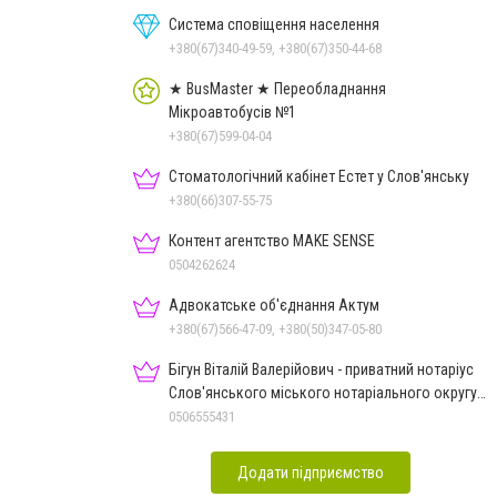
Система сповіщення населення
+380(67)340-49-59, +380(67)350-44-68
★ BusMaster ★ Переобладнання
Мікроавтобусів №1
+380(67)599-04-04
Стоматологічний кабінет Естет у Слов'янську
+380(66)307-55-75
Контент агентство MAKE SENSE
0504262624
Адвокатське об'єднання Актум
+380(67)566-47-09, +380(50)347-05-80
Бігун Віталій Валерійович - приватний нотаріус
Слов'янського міського нотаріального округу
Дон.обл.
0506555431
Додати підприємство