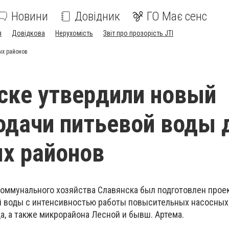
Новини
Довідник
ГО Має сенс
я
Довідкова
Нерухомість
Звіт про прозорість JTI
ых районов
ске утвердили новый
одачи питьевой воды 
х районов
ммунального хозяйства Славянска был подготовлен прое
й воды с интенсивностью работы повысительных насосных
а, а также микрорайона Лесной и бывш. Артема.