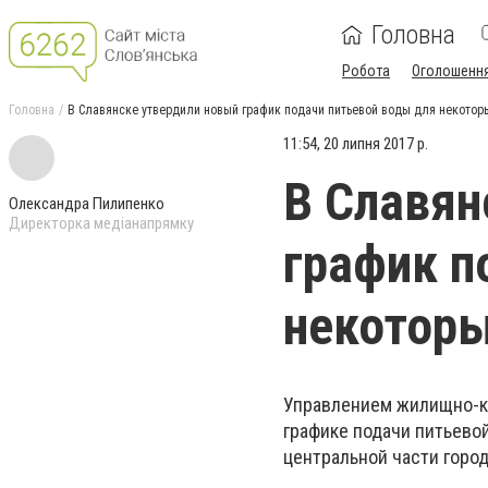
Головна
Робота
Оголошенн
Головна
В Славянске утвердили новый график подачи питьевой воды для некотор
11:54, 20 липня 2017 р.
В Славян
Олександра Пилипенко
Директорка медіанапрямку
график п
некоторы
Управлением жилищно-ко
графике подачи питьево
центральной части город