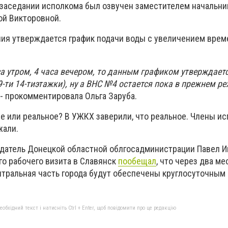
заседании исполкома был озвучен заместителем начальни
ой Викторовной.
ия утверждается график подачи воды с увеличением врем
а утром, 4 часа вечером, то данным графиком утверждаетс
9-ти 14-тиэтажки), ну а ВНС №4 остается пока в прежнем ре
- прокомментировала Ольга Заруба.
е или реальное? В УЖКХ заверили, что реальное. Члены и
жали.
датель Донецкой областной облгосадминистрации Павел 
го рабочего визита в Славянск
пообещал
, что через два м
нтральная часть города будут обеспечены круглосуточным
бхідний текст і натисніть Ctrl + Enter, щоб повідомити про це редакцію