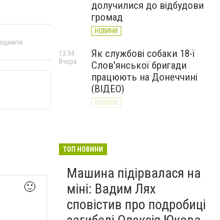
долучилися до відбудови
громад
НОВИНИ
 оцінити
Як службові собаки 18-ї
13:34
Вчора
Слов'янської бригади
працюють на Донеччині
(ВІДЕО)
НОВИНИ
Генштаб ЗСУ повідомив про
12:00
Вчора
ситуацію на Слов’янському
та найближчих напрямках
ТОП НОВИНИ
НОВИНИ
Машина підірвалася на
🙂
міні: Вадим Лях
сповістив про подробиці