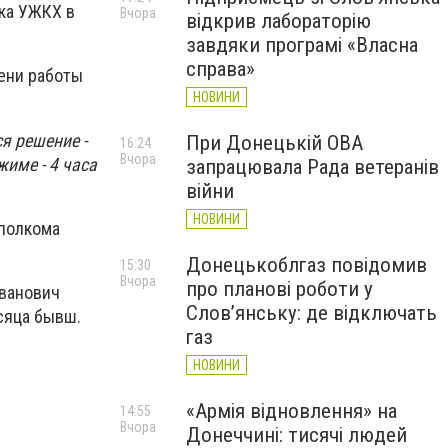
ка УЖКХ в
Вчора
відкрив лабораторію
завдяки програмі «Власна
справа»
ени работы
НОВИНИ
я решение -
При Донецькій ОВА
16:24
Вчора
жиме - 4 часа
запрацювала Рада ветеранів
війни
НОВИНИ
сполкома
Донецькоблгаз повідомив
15:30
Вчора
про планові роботи у
Иванович
Слов’янську: де відключать
есяца бывш.
газ
НОВИНИ
«Армія відновлення» на
14:55
Вчора
Донеччині: тисячі людей