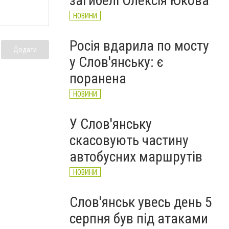
загибелі Олексія Юкова
НОВИНИ
Росія вдарила по мосту
Додати
у Слов'янську: є
поранена
НОВИНИ
У Слов'янську
скасовують частину
автобусних маршрутів
НОВИНИ
Слов'янськ увесь день 5
серпня був під атаками