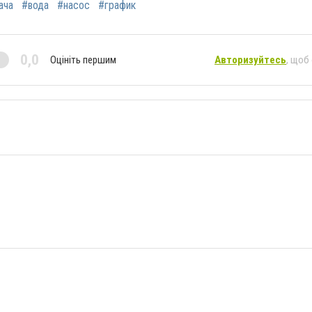
ача
#вода
#насос
#график
0,0
Оцініть першим
Авторизуйтесь
, щоб