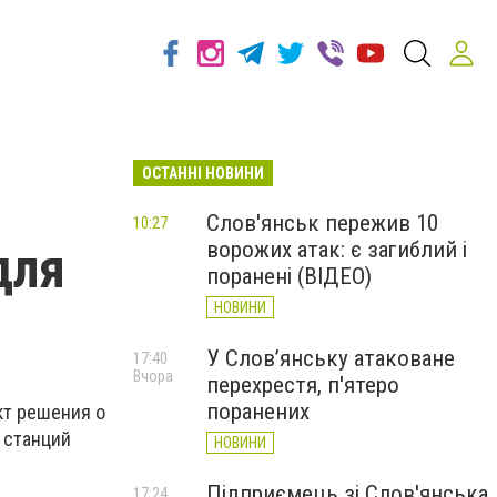
ОСТАННІ НОВИНИ
Слов'янськ пережив 10
10:27
ворожих атак: є загиблий і
для
поранені (ВІДЕО)
НОВИНИ
У Слов’янську атаковане
17:40
Вчора
перехрестя, п'ятеро
поранених
кт решения о
 станций
НОВИНИ
Підприємець зі Слов'янська
17:24