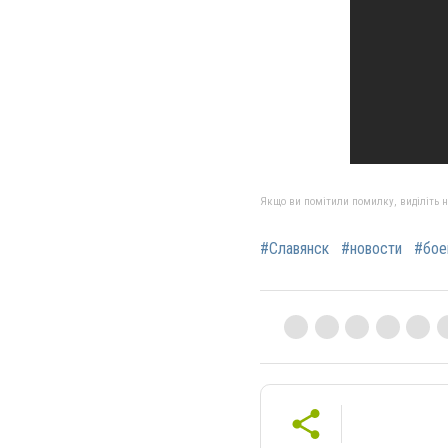
Якщо ви помітили помилку, виділіть нео
#Славянск
#новости
#бое