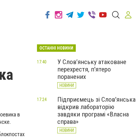
ОСТАННІ НОВИНИ
У Слов’янську атаковане
17:40
перехрестя, п'ятеро
ка
поранених
НОВИНИ
Підприємець зі Слов'янська
17:24
відкрив лабораторію
завдяки програмі «Власна
оевика в
справа»
нске.
НОВИНИ
блокпостах