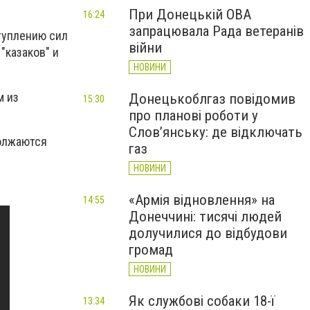
При Донецькій ОВА
16:24
запрацювала Рада ветеранів
туплению сил
війни
"казаков" и
НОВИНИ
м из
Донецькоблгаз повідомив
15:30
про планові роботи у
Слов’янську: де відключать
должаются
газ
НОВИНИ
«Армія відновлення» на
14:55
Донеччині: тисячі людей
долучилися до відбудови
громад
НОВИНИ
Як службові собаки 18-ї
13:34