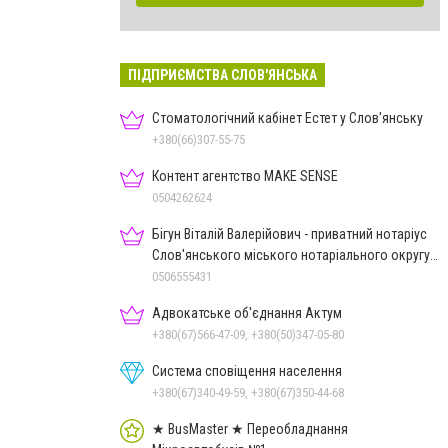
ПІДПРИЄМСТВА СЛОВ'ЯНСЬКА
Стоматологічний кабінет Естет у Слов'янську
+380(66)307-55-75
Контент агентство MAKE SENSE
0504262624
Бігун Віталій Валерійович - приватний нотаріус
Слов'янського міського нотаріального округу
Дон.обл.
0506555431
Адвокатське об'єднання Актум
+380(67)566-47-09, +380(50)347-05-80
Система сповіщення населення
+380(67)340-49-59, +380(67)350-44-68
★ BusMaster ★ Переобладнання