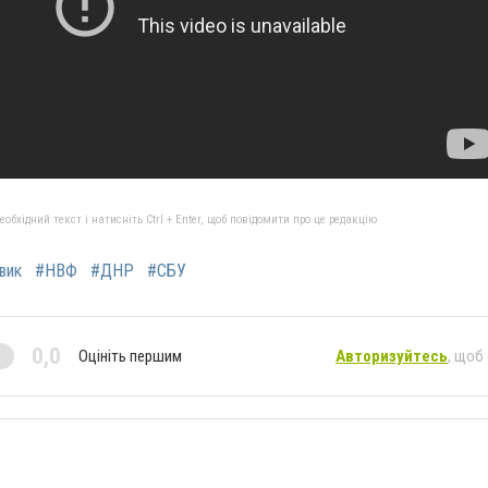
бхідний текст і натисніть Ctrl + Enter, щоб повідомити про це редакцію
вик
#НВФ
#ДНР
#СБУ
0,0
Оцініть першим
Авторизуйтесь
, щоб