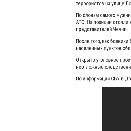
террористов на улице Л
По словам самого мужчи
АТО. На позиции стояли 
представителей Чечни.
После того, как боевики
населенных пунктов обла
Открыто уголовное произ
неотложные следственн
По информации СБУ в Д