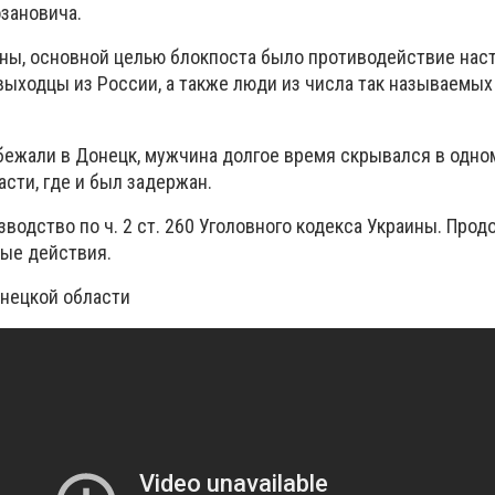
озановича.
ны, основной целью блокпоста было противодействие нас
выходцы из России, а также люди из числа так называемых 
 бежали в Донецк, мужчина долгое время скрывался в одно
сти, где и был задержан.
водство по ч. 2 ст. 260 Уголовного кодекса Украины. Про
ые действия.
онецкой области