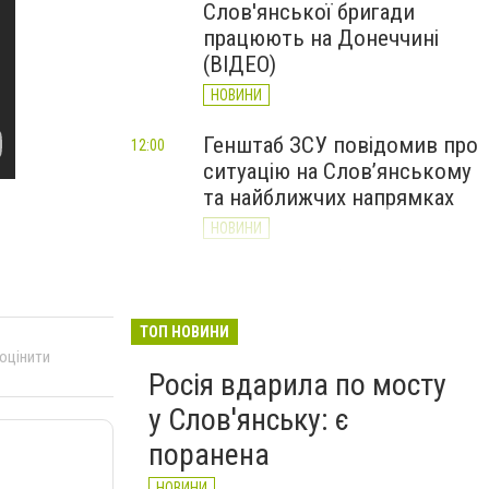
Слов'янської бригади
працюють на Донеччині
(ВІДЕО)
НОВИНИ
Генштаб ЗСУ повідомив про
12:00
ситуацію на Слов’янському
та найближчих напрямках
НОВИНИ
Слов’янськ обстріляли 13
11:18
разів за добу. Хроніка
великої війни: 7 серпня
ТОП НОВИНИ
 оцінити
НОВИНИ
Росія вдарила по мосту
у Слов'янську: є
поранена
НОВИНИ