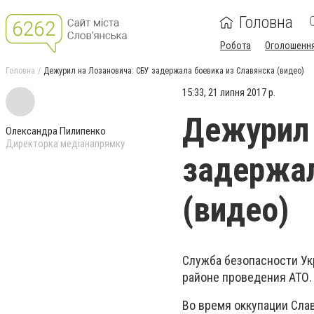
Головна
Робота
Оголошенн
Головна
Дежурил на Лозановича: СБУ задержала боевика из Славянска (видео)
15:33, 21 липня 2017 р.
Дежурил 
Олександра Пилипенко
Директорка медіанапрямку
задержал
(видео)
Служба безопасности Ук
районе проведения АТО.
Во время оккупации Слав