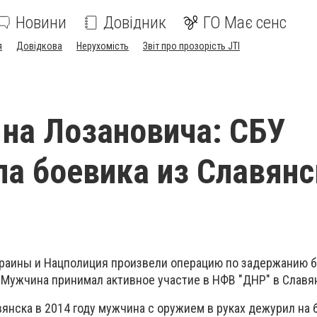
Новини
Довідник
ГО Має сенс
я
Довідкова
Нерухомість
Звіт про прозорість JTI
на Лозановича: СБУ
а боевика из Славянс
раины и Нацполиция произвели операцию по задержанию б
 Мужчина принимал активное участие в НФВ "ДНР" в Славя
янска в 2014 году мужчина с оружием в руках дежурил на 