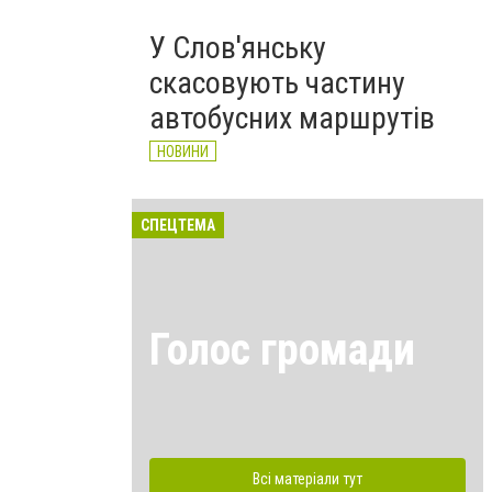
У Слов'янську
скасовують частину
автобусних маршрутів
НОВИНИ
СПЕЦТЕМА
Голос громади
Всі матеріали тут