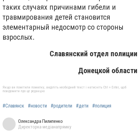
таких случаях причинами гибели и
травмирования детей становится
элементарный недосмотр со стороны
взрослых.
Славянский отдел полиции
Донецкой области
Якщо ви помітили помилку, виділіть необхідний текст і натисніть Ctrl + Enter, щоб
повідомити про це редакцію
#Славянск
#новости
#родители
#дети
#полиция
Олександра Пилипенко
Директорка медіанапрямку