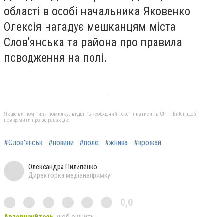
області в особі начальника Яковенко
Олексія нагадує мешканцям міста
Слов'янська та района про правила
поводження на полі.
Якщо ви помітили помилку, виділіть необхідний текст і натисніть Ctrl + Enter, щоб
повідомити про це редакцію
#Слов'янськ
#новини
#поле
#жнива
#врожай
Олександра Пилипенко
Директорка медіанапрямку
0,0
Авторизуйтесь
, щоб оцінити