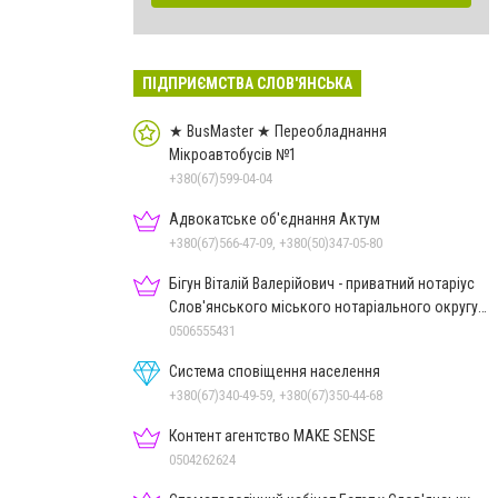
ПІДПРИЄМСТВА СЛОВ'ЯНСЬКА
★ BusMaster ★ Переобладнання
Мікроавтобусів №1
+380(67)599-04-04
Адвокатське об'єднання Актум
+380(67)566-47-09, +380(50)347-05-80
Бігун Віталій Валерійович - приватний нотаріус
Слов'янського міського нотаріального округу
Дон.обл.
0506555431
Система сповіщення населення
+380(67)340-49-59, +380(67)350-44-68
Контент агентство MAKE SENSE
0504262624