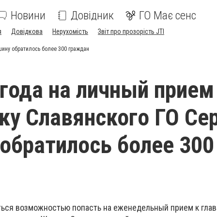
Новини
Довідник
ГО Має сенс
я
Довідкова
Нерухомість
Звіт про прозорість JTI
шину обратилось более 300 граждан
 года на личный прием
ку Славянского ГО Се
обратилось более 300
ься возможностью попасть на еженедельный прием к гла