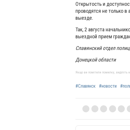
Открытость и доступнос
проводятся не только в 
выезде.
Так, 2 августа начальн
выездной прием граждан
Славянский отдел полиц
Донецкой области
Якщо ви помітили помилку, виділіть нео
#Славянск
#новости
#пол