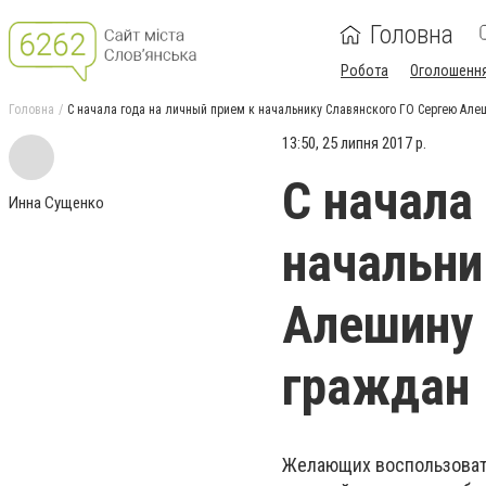
Головна
Робота
Оголошенн
Головна
С начала года на личный прием к начальнику Славянского ГО Сергею Але
13:50, 25 липня 2017 р.
С начала
Инна Сущенко
начальни
Алешину 
граждан
Желающих воспользоват