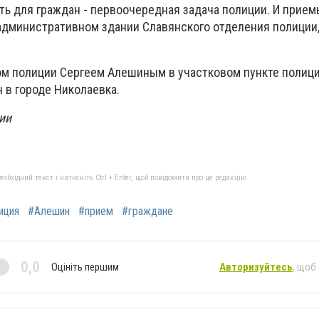
ть для граждан - первоочередная задача полиции. И прием
административном здании Славянского отделения полиции, 
иком полиции Сергеем Алешиным в участковом пункте полиц
 в городе Николаевка.
ии
бхідний текст і натисніть Ctrl + Enter, щоб повідомити про це редакцію
иция
#Алешин
#прием
#граждане
0,0
Оцініть першим
Авторизуйтесь
, щоб