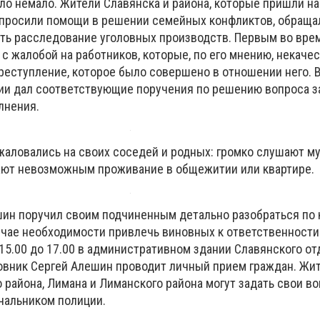
ло немало. Жители Славянска и района, которые пришли н
 просили помощи в решении семейных конфликтов, обраща
ть расследование уголовных производств. Первым во вре
с жалобой на работников, которые, по его мнению, некаче
реступление, которое было совершено в отношении него. 
ии дал соответствующие поручения по решению вопроса з
лнения.
жаловались на своих соседей и родных: громко слушают му
ают невозможным проживание в общежитии или квартире.
ин поручил своим подчиненным детально разобраться по
лучае необходимости привлечь виновных к ответственности
15.00 до 17.00 в административном здании Славянского о
овник Сергей Алешин проводит личный прием граждан. Жи
 района, Лимана и Лиманского района могут задать свои в
чальником полиции.