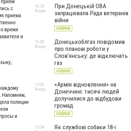
а прием
При Донецькій ОВА
16:24
лись с
Вчора
запрацювала Рада ветеранів
мя приема
війни
ственно
НОВИНИ
Во время
аявителя и
Донецькоблгаз повідомив
15:30
Вчора
про планові роботи у
Слов’янську: де відключать
зыку,
газ
НОВИНИ
«Армія відновлення» на
14:55
 каждому
Вчора
Донеччині: тисячі людей
. Напомним,
долучилися до відбудови
тдела полиции
громад
тели
НОВИНИ
опросы и
Як службові собаки 18-ї
13:34