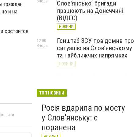
Вчора
Слов'янської бригади
ы граждан
працюють на Донеччині
но и на
(ВІДЕО)
НОВИНИ
ии состоится
Генштаб ЗСУ повідомив про
12:00
Вчора
ситуацію на Слов’янському
та найближчих напрямках
НОВИНИ
Слов’янськ обстріляли 13
11:18
Вчора
разів за добу. Хроніка
великої війни: 7 серпня
ТОП НОВИНИ
НОВИНИ
Росія вдарила по мосту
 оцінити
у Слов'янську: є
поранена
НОВИНИ