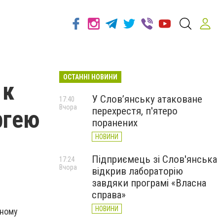
ОСТАННІ НОВИНИ
 к
У Слов’янську атаковане
17:40
Вчора
перехрестя, п'ятеро
ргею
поранених
НОВИНИ
Підприємець зі Слов'янська
17:24
Вчора
відкрив лабораторію
завдяки програмі «Власна
справа»
НОВИНИ
вному