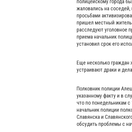
полицейскому города бы
жаловались на соседей,
просьбами активизирова
пришел местный житель 
расследуют уголовное п
приема начальник полиц
установил срок его испо
Еще несколько граждан 
устраивают драки и дел
Полковник полиции Алеш
указанному факту и в с
что по понедельникам с 
начальник полиции полк
Славянска и Славянского
обсудить проблемы с на