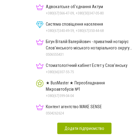
Адвокатське об'єднання Актум
+380(67)566-47-09, +380(50)347-05-80
Система сповіщення населення
+380(67)340-49-59, +380(67)350-44-68
Бігун Віталій Валерійович - приватний нотаріус
Слов'янського міського нотаріального округу
Дон.обл.
0506555431
Стоматологічний кабінет Естет у Слов'янську
+380(66)307-55-75
★ BusMaster ★ Переобладнання
Мікроавтобусів №1
+380(67)599-04-04
Контент агентство MAKE SENSE
0504262624
Додати підприємство