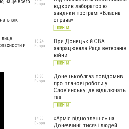
ю, чаще всего
Вчора
відкрив лабораторію
завдяки програмі «Власна
справа»
нать как
НОВИНИ
в лице
При Донецькій ОВА
16:24
опасности и
Вчора
запрацювала Рада ветеранів
війни
НОВИНИ
Донецькоблгаз повідомив
15:30
Вчора
про планові роботи у
Слов’янську: де відключать
газ
НОВИНИ
«Армія відновлення» на
14:55
Вчора
Донеччині: тисячі людей