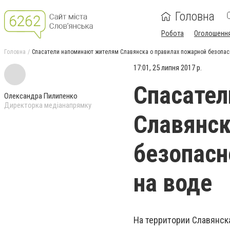
Головна
Робота
Оголошенн
Головна
Спасатели напоминают жителям Славянска о правилах пожарной безопасн
17:01, 25 липня 2017 р.
Спасате
Олександра Пилипенко
Директорка медіанапрямку
Славянск
безопасн
на воде
На территории Славянск