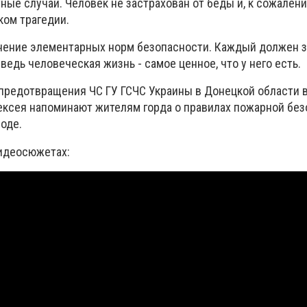
ые случаи. Человек не застрахован от беды и, к сожалени
ком трагедии.
нение элементарных норм безопасности. Каждый должен з
ведь человеческая жизнь - самое ценное, что у него есть.
предотвращения ЧС ГУ ГСЧС Украины в Донецкой области 
ексея напоминают жителям горда о правилах пожарной без
оде.
видеосюжетах: