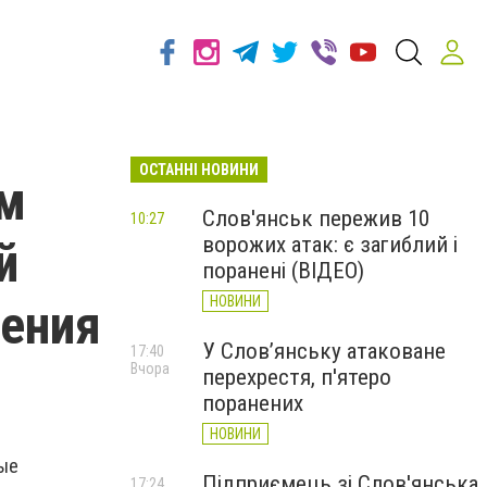
ОСТАННІ НОВИНИ
ям
Слов'янськ пережив 10
10:27
ворожих атак: є загиблий і
й
поранені (ВІДЕО)
НОВИНИ
дения
У Слов’янську атаковане
17:40
Вчора
перехрестя, п'ятеро
поранених
НОВИНИ
ные
Підприємець зі Слов'янська
17:24