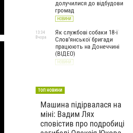
долучилися до відбудови
громад
НОВИНИ
Як службові собаки 18-ї
13:34
Вчора
Слов'янської бригади
працюють на Донеччині
(ВІДЕО)
НОВИНИ
Генштаб ЗСУ повідомив про
12:00
Вчора
ситуацію на Слов’янському
та найближчих напрямках
ТОП НОВИНИ
НОВИНИ
Машина підірвалася на
міні: Вадим Лях
сповістив про подробиці