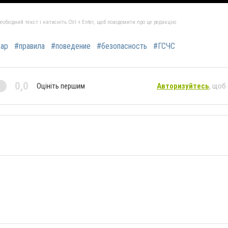
бхідний текст і натисніть Ctrl + Enter, щоб повідомити про це редакцію
ар
#правила
#поведение
#безопасность
#ГСЧС
0,0
Оцініть першим
Авторизуйтесь
, щоб