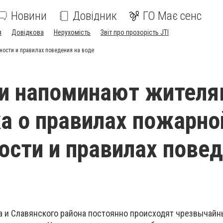
Новини
Довідник
ГО Має сенс
я
Довідкова
Нерухомість
Звіт про прозорість JTI
ости и правилах поведения на воде
ли напоминают жител
а о правилах пожарно
ости и правилах пове
а и Славянского района постоянно происходят чрезвычай