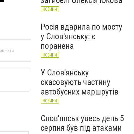
загибелі Олексія Юкова
НОВИНИ
Росія вдарила по мосту
у Слов'янську: є
поранена
 оцінити
НОВИНИ
У Слов'янську
скасовують частину
автобусних маршрутів
НОВИНИ
Слов'янськ увесь день 5
серпня був під атаками