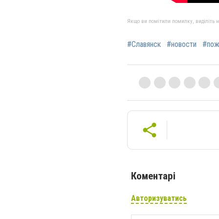
Якщо ви помітили помилку, виділіть нео
#Славянск
#новости
#пож
Коментарі
Авторизуватись