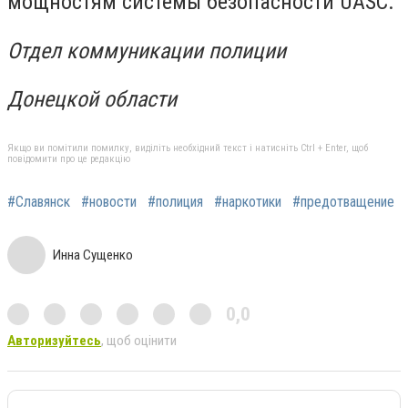
мощностям системы безопасности UASC.
Отдел коммуникации полиции
Донецкой области
Якщо ви помітили помилку, виділіть необхідний текст і натисніть Ctrl + Enter, щоб
повідомити про це редакцію
#Славянск
#новости
#полиция
#наркотики
#предотващение
Инна Сущенко
0,0
Авторизуйтесь
, щоб оцінити