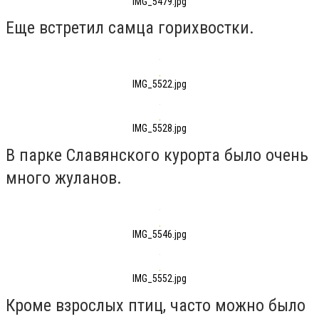
IMG_5479.jpg
Еще встретил самца горихвостки.
IMG_5522.jpg
IMG_5528.jpg
В парке Славянского курорта было очень
много жуланов.
IMG_5546.jpg
IMG_5552.jpg
Кроме взрослых птиц, часто можно было