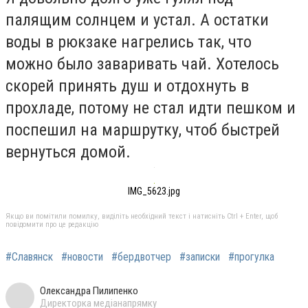
палящим солнцем и устал. А остатки
воды в рюкзаке нагрелись так, что
можно было заваривать чай. Хотелось
скорей принять душ и отдохнуть в
прохладе, потому не стал идти пешком и
поспешил на маршрутку, чтоб быстрей
вернуться домой.
IMG_5623.jpg
Якщо ви помітили помилку, виділіть необхідний текст і натисніть Ctrl + Enter, щоб
повідомити про це редакцію
#Славянск
#новости
#бердвотчер
#записки
#прогулка
Олександра Пилипенко
Директорка медіанапрямку