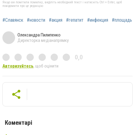
Якщо ви помітили помилку, виділіть необхідний текст і натисніть Ctrl + Enter, щоб
повідомити про це редакцію
#Славянск
#новости
#акция
#гепатит
#инфекция
#площадь
Олександра Пилипенко
Директорка медіанапрямку
0,0
Авторизуйтесь
, щоб оцінити
Коментарі