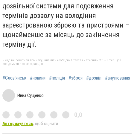
дозвільної системи для подовження
термінів дозволу на володіння
зареєстрованою зброєю та пристроями –
щонайменше за місяць до закінчення
терміну дії.
Якщо ви помітили помилку, виділіть необхідний текст і натисніть Ctrl + Enter, щоб
повідомити про це редакцію
#Слов'янськ
#новини
#поліція
#зброя
#дозвіл
#анулювання
Инна Сущенко
0,0
Авторизуйтесь
, щоб оцінити