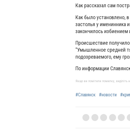
Как рассказал сам пост
Как было установлено, 
застолья у именинника и
закончилось избиением
Происшествие получило 
"Умышленное средней т
подозреваемого, ему гро
По информации Славянс
Якщо ви помітили помилку, виділіть нео
#Славянск
#новости
#кри