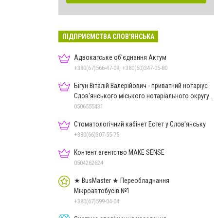
ПІДПРИЄМСТВА СЛОВ'ЯНСЬКА
Адвокатське об'єднання Актум
+380(67)566-47-09, +380(50)347-05-80
Бігун Віталій Валерійович - приватний нотаріус
Слов'янського міського нотаріального округу
Дон.обл.
0506555431
Стоматологічний кабінет Естет у Слов'янську
+380(66)307-55-75
Контент агентство MAKE SENSE
0504262624
★ BusMaster ★ Переобладнання
Мікроавтобусів №1
+380(67)599-04-04