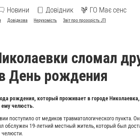
Новини
Довідник
ГО Має сенс
я
Довідкова
Нерухомість
Звіт про прозорість JTI
иколаевки сломал др
в День рождения
ода рождения, который проживает в городе Николаевка,
 ему челюсть.
ии поступило от медиков травматологического пункта. Он
л обслужен 19-летний местный житель, который был дост
 челюсти.