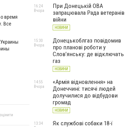
При Донецькій ОВА
16:24
Вчора
запрацювала Рада ветеранів
Во время
війни
у. Все
НОВИНИ
Донецькоблгаз повідомив
15:30
 Украины
Вчора
про планові роботи у
вины
Слов’янську: де відключать
газ
НОВИНИ
«Армія відновлення» на
14:55
Вчора
Донеччині: тисячі людей
долучилися до відбудови
громад
НОВИНИ
 оцінити
Як службові собаки 18-ї
13:34