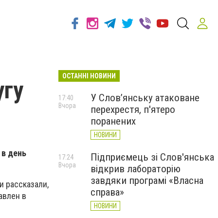
ОСТАННІ НОВИНИ
угу
У Слов’янську атаковане
17:40
Вчора
перехрестя, п'ятеро
поранених
НОВИНИ
 в день
Підприємець зі Слов'янська
17:24
Вчора
відкрив лабораторію
завдяки програмі «Власна
и рассказали,
справа»
авлен в
НОВИНИ