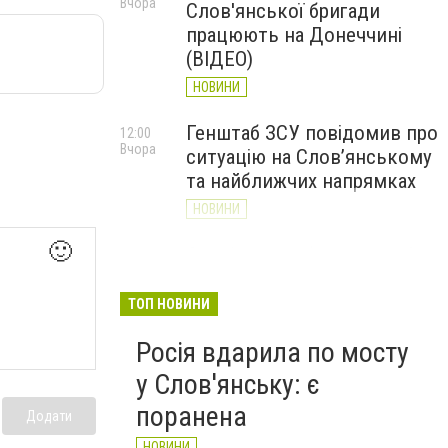
Вчора
Слов'янської бригади
працюють на Донеччині
(ВІДЕО)
НОВИНИ
Генштаб ЗСУ повідомив про
12:00
Вчора
ситуацію на Слов’янському
та найближчих напрямках
НОВИНИ
🙂
Слов’янськ обстріляли 13
11:18
Вчора
разів за добу. Хроніка
великої війни: 7 серпня
ТОП НОВИНИ
НОВИНИ
Росія вдарила по мосту
у Слов'янську: є
поранена
Додати
НОВИНИ