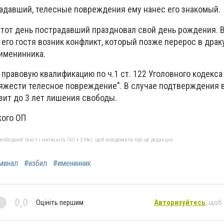
радавший, телесные повреждения ему нанес его знакомый.
в тот день пострадавший праздновал свой день рождения. 
 его гостя возник конфликт, который позже перерос в драк
 именинника.
правовую квалификацию по ч.1 ст. 122 Уголовного кодекса
яжести телесное повреждение". В случае подтверждения 
зит до 3 лет лишения свободы.
кого ОП
бхідний текст і натисніть Ctrl + Enter, щоб повідомити про це редакцію
минал
#избил
#именинник
0,0
Оцініть першим
Авторизуйтесь
, щоб