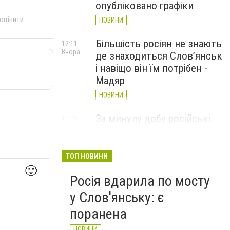
опубліковано графіки
 оцінити
НОВИНИ
Більшість росіян не знають
12:11
Вчора
де знаходиться Слов’янськ
і навіщо він їм потрібен -
Мадяр
НОВИНИ
За минулу добу російські
11:09
Вчора
війська 13 разів атакували
Слов'янськ. Хроніка
великої війни: 6 серпня
ТОП НОВИНИ
🙂
НОВИНИ
Росія вдарила по мосту
у Слов'янську: є
поранена
НОВИНИ