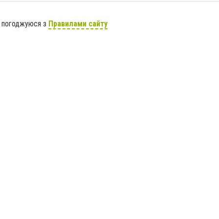
я погоджуюся з
Правилами сайту