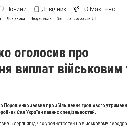
Новини
Довідник
ГО Має сенс
я
Довідкова
Нерухомість
Звіт про прозорість JTI
о оголосив про
ня виплат військовим 
ро Порошенко заявив про збільшення грошового утриман
ройних Сил України певних спеціальностей.
явив 5 серпняпід час урочистостей на військовому аеродром