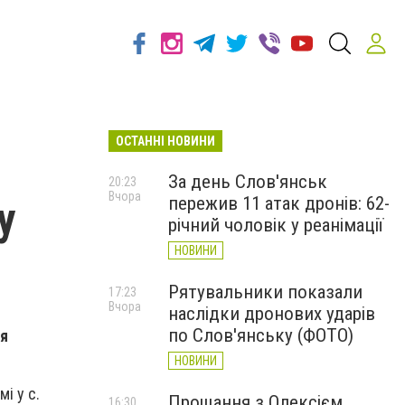
ОСТАННІ НОВИНИ
За день Слов'янськ
20:23
Вчора
пережив 11 атак дронів: 62-
у
річний чоловік у реанімації
НОВИНИ
Рятувальники показали
17:23
Вчора
наслідки дронових ударів
по Слов'янську (ФОТО)
ня
НОВИНИ
і у с.
Прощання з Олексієм
16:30