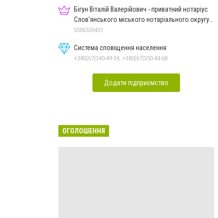
Бігун Віталій Валерійович - приватний нотаріус
Слов'янського міського нотаріального округу
Дон.обл.
0506555431
Система сповіщення населення
+380(67)340-49-59, +380(67)350-44-68
Додати підприємство
ОГОЛОШЕННЯ