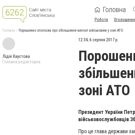
Головна
Робота
Оголошенн
Головна
Порошенко оголосив про збільшення виплат військовим у зоні АТО
12:34, 6 серпня 2017 р.
Порошенк
Лідія Хаустова
Головна редакторка
збільшен
зоні АТО
Президент України Пет
військовослужбовців Зб
Про це глава держави за