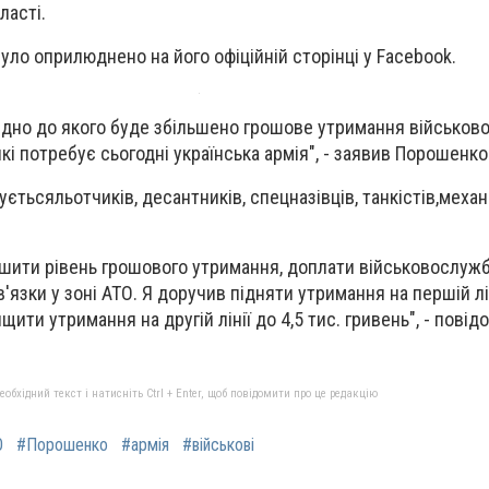
ласті.
уло оприлюднено на його офіційній сторінці у Facebook.
відно до якого буде збільшено грошове утримання військов
кі потребує сьогодні українська армія", - заявив Порошенко
уєтьсяльотчиків, десантників, спецназівців, танкістів,механі
шити рівень грошового утримання, доплати військовослужб
'язки у зоні АТО. Я доручив підняти утримання на першій лін
ищити утримання на другій лінії до 4,5 тис. гривень", - повід
бхідний текст і натисніть Ctrl + Enter, щоб повідомити про це редакцію
О
#Порошенко
#армія
#військові