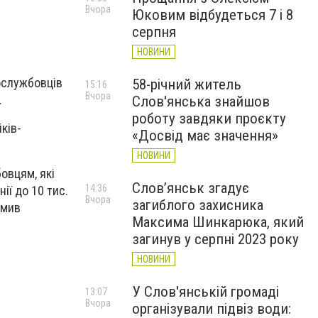
Вчора
Юковим відбудеться 7 і 8
серпня
НОВИНИ
ослужбовців
58-річний житель
15:16
Вчора
.
Слов'янська знайшов
роботу завдяки проєкту
ків-
«Досвід має значення»
НОВИНИ
овцям, які
Слов’янськ згадує
14:36
ії до 10 тис.
Вчора
загиблого захисника
омив
Максима Шинкарюка, який
загинув у серпні 2023 року
НОВИНИ
У Слов'янській громаді
13:07
Вчора
організували підвіз води: