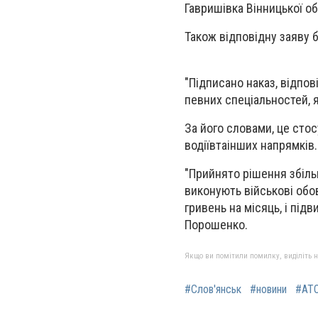
Гавришівка Вінницької об
Також відповідну заяву б
"Підписано наказ, відпо
певних спеціальностей, я
За його словами, це стос
водіївтаінших напрямків.
"Прийнято рішення збіль
виконують військові обов
гривень на місяць, і підв
Порошенко.
Якщо ви помітили помилку, виділіть нео
#Слов'янськ
#новини
#АТ