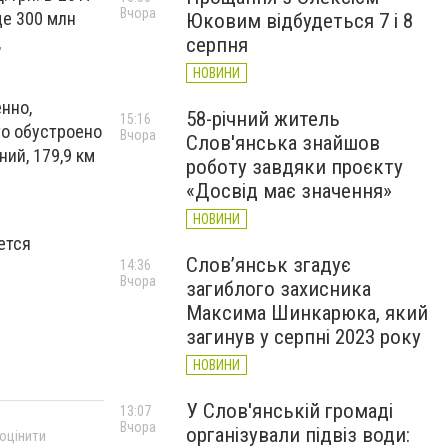
Вчора
ще 300 млн
Юковим відбудеться 7 і 8
,
серпня
НОВИНИ
нно,
58-річний житель
15:16
то обустроено
Вчора
Слов'янська знайшов
ий, 179,9 км
роботу завдяки проєкту
«Досвід має значення»
НОВИНИ
ется
Слов’янськ згадує
14:36
Вчора
загиблого захисника
Максима Шинкарюка, який
загинув у серпні 2023 року
НОВИНИ
У Слов'янській громаді
13:07
Вчора
організували підвіз води:
 оцінити