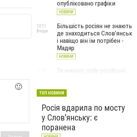
опубліковано графіки
НОВИНИ
Більшість росіян не знають
12:11
Вчора
де знаходиться Слов’янськ
і навіщо він їм потрібен -
Мадяр
НОВИНИ
За минулу добу російські
11:09
Вчора
війська 13 разів атакували
Слов'янськ. Хроніка
🙂
великої війни: 6 серпня
ТОП НОВИНИ
НОВИНИ
Росія вдарила по мосту
у Слов'янську: є
поранена
НОВИНИ
Додати