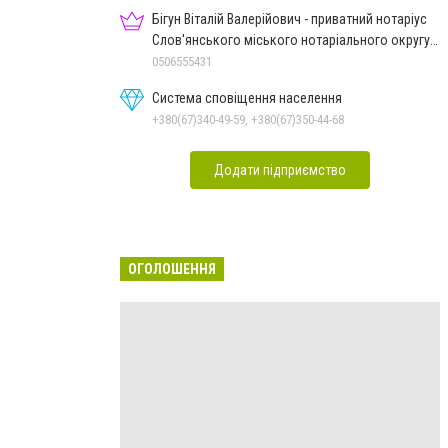
Бігун Віталій Валерійович - приватний нотаріус
Слов'янського міського нотаріального округу
Дон.обл.
0506555431
Система сповіщення населення
+380(67)340-49-59, +380(67)350-44-68
Додати підприємство
ОГОЛОШЕННЯ