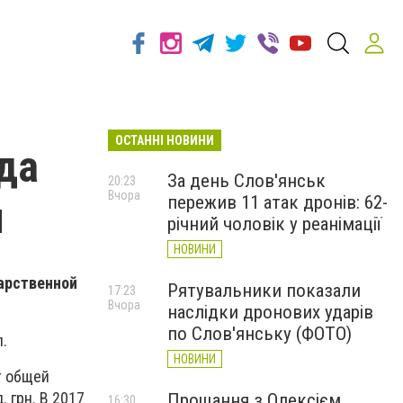
ОСТАННІ НОВИНИ
ода
За день Слов'янськ
20:23
Вчора
пережив 11 атак дронів: 62-
н
річний чоловік у реанімації
НОВИНИ
арственной
Рятувальники показали
17:23
Вчора
наслідки дронових ударів
по Слов'янську (ФОТО)
.
НОВИНИ
т общей
 грн. В 2017
Прощання з Олексієм
16:30