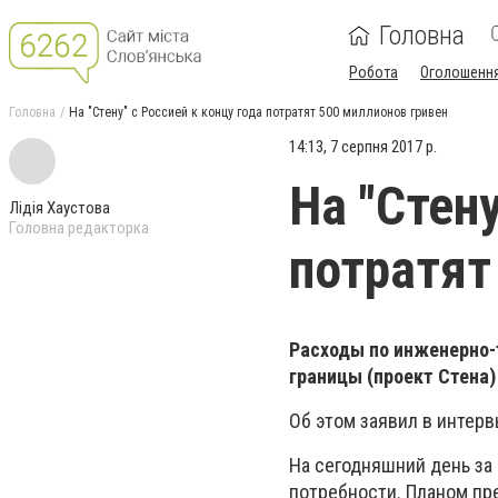
Головна
Робота
Оголошенн
Головна
На "Стену" с Россией к концу года потратят 500 миллионов гривен
14:13, 7 серпня 2017 р.
На "Стену
Лідія Хаустова
Головна редакторка
потратят
Расходы по инженерно-
границы (проект Стена)
Об этом заявил в интер
На сегодняшний день за 
потребности. Планом пре