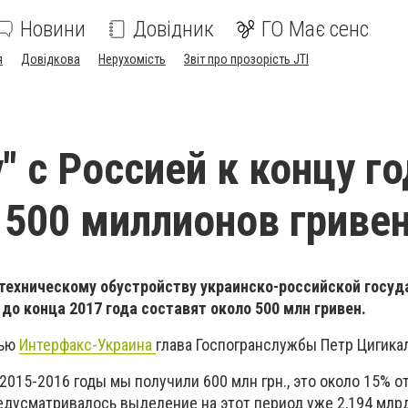
Новини
Довідник
ГО Має сенс
я
Довідкова
Нерухомість
Звіт про прозорість JTI
" с Россией к концу г
 500 миллионов гриве
техническому обустройству украинско-российской госуд
 до конца 2017 года составят около 500 млн гривен.
вью
Интерфакс-Украина
глава Госпогранслужбы Петр Цигикал
2015-2016 годы мы получили 600 млн грн., это около 15% о
дусматривалось выделение на этот период уже 2,194 млрд.