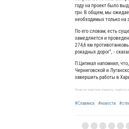
году на проект было вы
грн. В общем, мы ожидаем
необходимых только на эт
По его словам, есть сущ
замедляется и проведени
274,6 км противотанковы
рокадных дорог", - сказ
П.Цигикал напомнил, что,
Черниговской и Луганско
завершить работы в Хар
Якщо ви помітили помилку, виділіть нео
#Славянск
#новости
#сте