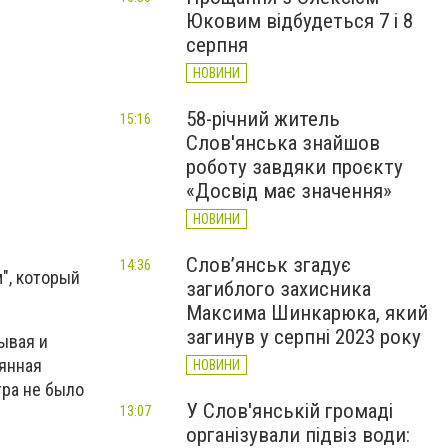
Юковим відбудеться 7 і 8
серпня
НОВИНИ
58-річний житель
15:16
Слов'янська знайшов
роботу завдяки проєкту
«Досвід має значення»
НОВИНИ
Слов’янськ згадує
14:36
", который
загиблого захисника
Максима Шинкарюка, який
загинув у серпні 2023 року
ывая и
лянная
НОВИНИ
тра не было
У Слов'янській громаді
13:07
організували підвіз води: