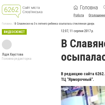
Головна
Робота
Оголошенн
Головна
В Славянске на 3-х летнего ребенка осыпалась стеклянная дверь
12:07, 11 серпня 2017 р.
ВИДЕОСЮЖЕТ
В Славян
осыпалас
Лідія Хаустова
Головна редакторка
В редакцию сайта 6262
ТЦ "Ярморочный".