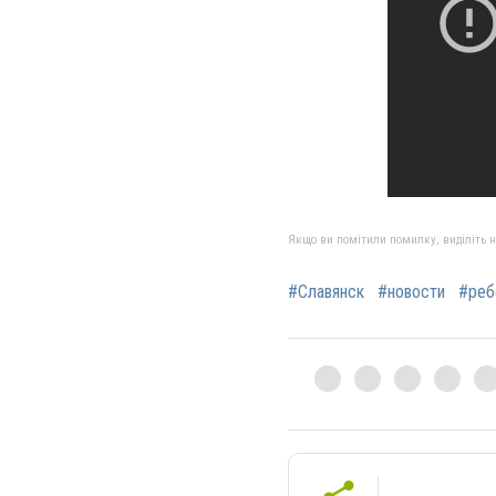
Якщо ви помітили помилку, виділіть нео
#Славянск
#новости
#реб