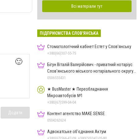
Всі матеріали тут
ПІДПРИЄМСТВА СЛОВ'ЯНСЬКА
Стоматологічний кабінет Естет у Слов'янську
+380(66)307-55-75
🙂
Бігун Віталій Валерійович - приватний нотаріус
Слов'янського міського нотаріального округу
Дон.обл.
0506555431
★ BusMaster ★ Переобладнання
Мікроавтобусів №1
+380(67)599-04-04
Додати
Контент агентство MAKE SENSE
0504262624
Адвокатське об'єднання Актум
+380(67)566-47-09, +380(50)347-05-80