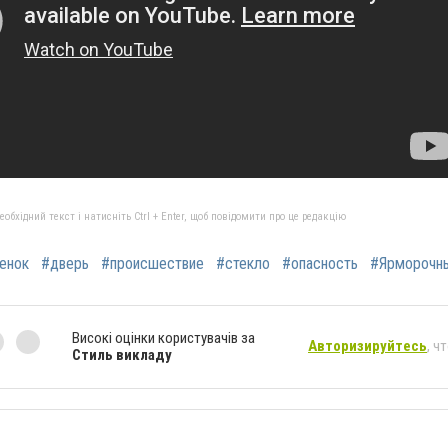
бхідний текст і натисніть Ctrl + Enter, щоб повідомити про це редакцію
енок
#дверь
#происшествие
#стекло
#опасность
#Ярморочн
Високі оцінки користувачів за
Авторизируйтесь
, ч
Стиль викладу