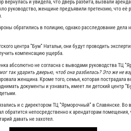
р вернулась и увидела, что дверь разбита, вызвали аренд
ыло руководство, женщине предъявили претензию, что её 
и.
ороны обратились в полицию, однако расследование дела 
ского центра "Бум" Натальи, они будут проводить эксперти
олучить компенсацию ущерба.
нка абсолютно не согласна с выводами руководства ТЦ "Я
 мог так ударить дверью, чтоб она разбилась? Это же не в
ировала женщина. Кроме того, семья, которая пострадала в
однимать документы и узнавать, имеет ли детский центр "
детьми.
зались и с директором ТЦ "Ярморочный" в Славянске. Во 
вал обратится непосредственно к арендаторам помещения, 
арий давать не захотел.