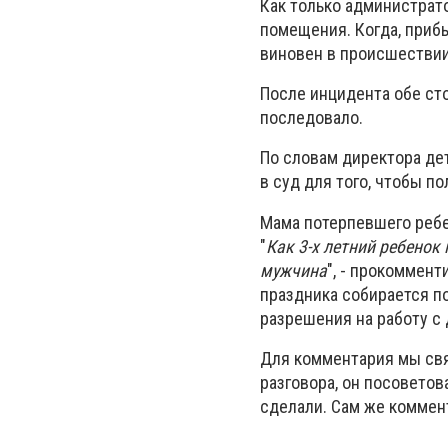
Как только администрато
помещения. Когда, приб
виновен в происшестви
После инцидента обе ст
последовало.
По словам директора дет
в суд для того, чтобы п
Мама потерпевшего ребе
"
Как 3-х летний ребенок
мужчина
", - прокоммент
праздника собирается п
разрешения на работу с 
Для комментария мы свя
разговора, он посовето
сделали. Сам же коммент