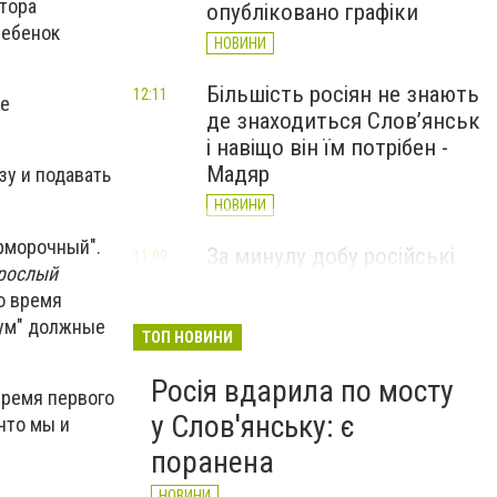
атора
опубліковано графіки
ребенок
НОВИНИ
Більшість росіян не знають
12:11
не
де знаходиться Слов’янськ
і навіщо він їм потрібен -
Мадяр
зу и подавать
НОВИНИ
рморочный".
За минулу добу російські
11:09
зрослый
війська 13 разів атакували
о время
Слов'янськ. Хроніка
Бум" должные
великої війни: 6 серпня
ТОП НОВИНИ
НОВИНИ
Росія вдарила по мосту
время первого
у Слов'янську: є
что мы и
поранена
НОВИНИ