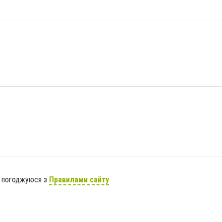
я погоджуюся з
Правилами сайту