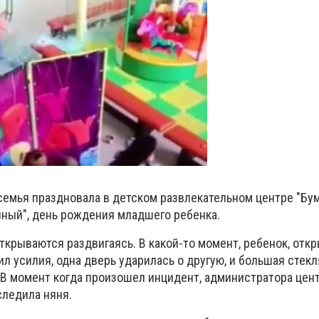
семья праздновала в детском развлекательном центре "Бум
чный", день рождения младшего ребенка.
ткрываются раздвигаясь. В какой-то момент, ребенок, откр
л усилия, одна дверь ударилась о другую, и большая стек
 В момент когда произошел инцидент, администратора цен
следила няня.