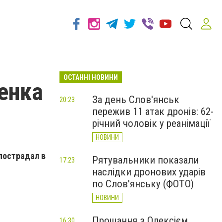
ОСТАННІ НОВИНИ
бенка
За день Слов'янськ
20:23
пережив 11 атак дронів: 62-
річний чоловік у реанімації
НОВИНИ
пострадал в
Рятувальники показали
17:23
наслідки дронових ударів
по Слов'янську (ФОТО)
НОВИНИ
Прощання з Олексієм
16:30