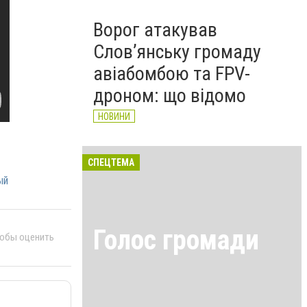
Ворог атакував
Слов’янську громаду
авіабомбою та FPV-
дроном: що відомо
НОВИНИ
СПЕЦТЕМА
ый
Голос громади
тобы оценить