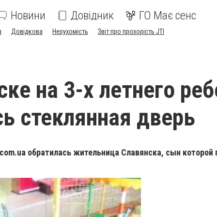
Новини
Довідник
ГО Має сенс
я
Довідкова
Нерухомість
Звіт про прозорість JTI
ске на 3-х летнего ре
ь стеклянная дверь
.com.ua обратилась жительница Славянска, сын которой 