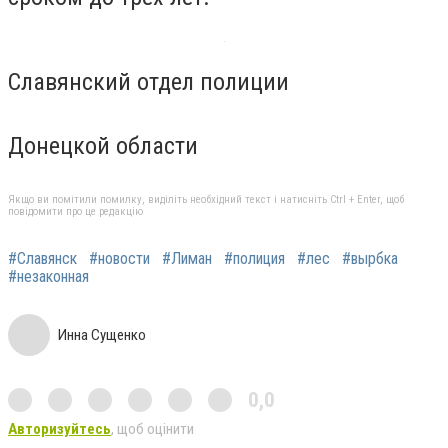
Славянский отдел полиции
Донецкой области
Якщо ви помітили помилку, виділіть необхідний текст і натисніть Ctrl + Enter, щоб
повідомити про це редакцію
#Славянск
#новости
#Лиман
#полиция
#лес
#вырбка
#незаконная
Инна Сущенко
0,0
Авторизуйтесь
, щоб оцінити