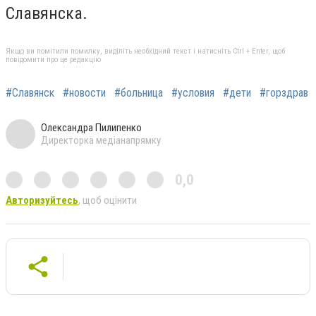
Славянска.
Якщо ви помітили помилку, виділіть необхідний текст і натисніть Ctrl + Enter, щоб
повідомити про це редакцію
#Славянск
#новости
#больница
#условия
#дети
#горздрав
Олександра Пилипенко
Директорка медіанапрямку
0,0
Авторизуйтесь
, щоб оцінити