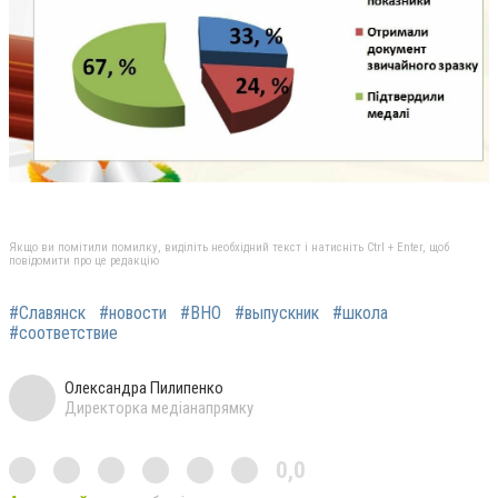
Якщо ви помітили помилку, виділіть необхідний текст і натисніть Ctrl + Enter, щоб
повідомити про це редакцію
#Славянск
#новости
#ВНО
#выпускник
#школа
#соответствие
Олександра Пилипенко
Директорка медіанапрямку
0,0