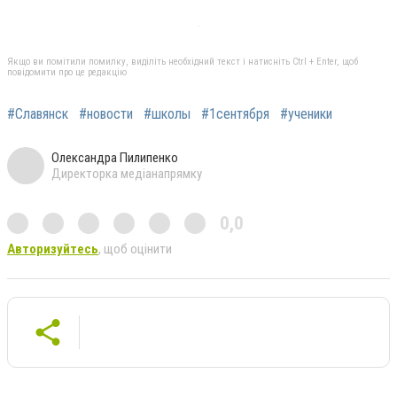
Якщо ви помітили помилку, виділіть необхідний текст і натисніть Ctrl + Enter, щоб
повідомити про це редакцію
#Славянск
#новости
#школы
#1сентября
#ученики
Олександра Пилипенко
Директорка медіанапрямку
0,0
Авторизуйтесь
, щоб оцінити