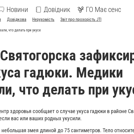
Новини
Довідник
ГО Має сенс
я
Довідкова
Нерухомість
Звіт про прозорість JTI
али, что делать при укусе
 Святогорска зафикси
куса гадюки. Медики
ли, что делать при уку
нтр здоровья сообщает о случае укуса гадюки в районе Св
 если вас или ваших родных укусили.
 небольшая змея длиной до 75 сантиметров. Тело относит