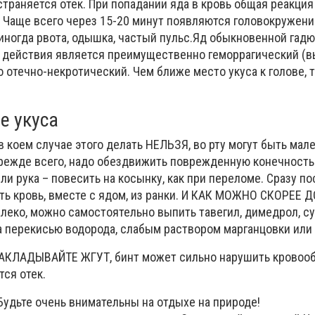
траняется отек. При попадании яда в кровь общая реакци
 Чаще всего через 15-20 минут появляются головокружение
 иногда рвота, одышка, частый пульс.Яд обыкновенной гадю
о действия является преимущественно геморрагический 
 отечно-некротический. Чем ближе место укуса к голове, 
е укуса
коем случае этого делать НЕЛЬЗЯ, во рту могут быть мале
Прежде всего, надо обездвижить поврежденную конечность.
ли рука – повесить на косынку, как при переломе. Сразу по
ть кровь, вместе с ядом, из ранки. И КАК МОЖНО СКОРЕЕ
леко, можно самостоятельно выпить тавегил, димедрол, су
а перекисью водорода, слабым раствором марганцовки или
АКЛАДЫВАЙТЕ ЖГУТ, бинт может сильно нарушить кровооб
тся отек.
Будьте очень внимательны на отдыхе на природе!