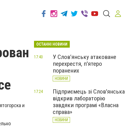
ОСТАННІ НОВИНИ
рован
У Слов’янську атаковане
17:40
перехрестя, п'ятеро
поранених
НОВИНИ
се
Підприємець зі Слов'янська
17:24
відкрив лабораторію
завдяки програмі «Власна
ятогорска и
справа»
НОВИНИ
ельно