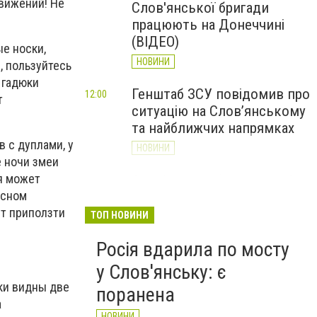
движений! Не
Слов'янської бригади
працюють на Донеччині
(ВІДЕО)
е носки,
НОВИНИ
, пользуйтесь
 гадюки
Генштаб ЗСУ повідомив про
12:00
т
ситуацію на Слов’янському
та найближчих напрямках
 с дуплами, у
НОВИНИ
е ночи змеи
я может
Слов’янськ обстріляли 13
11:18
 сном
разів за добу. Хроніка
ут приползти
великої війни: 7 серпня
ТОП НОВИНИ
НОВИНИ
Росія вдарила по мосту
у Слов'янську: є
юки видны две
поранена
а
НОВИНИ