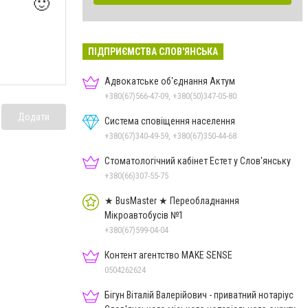
🙂
ПІДПРИЄМСТВА СЛОВ'ЯНСЬКА
Адвокатське об'єднання Актум
+380(67)566-47-09, +380(50)347-05-80
Додати
Система сповіщення населення
+380(67)340-49-59, +380(67)350-44-68
Стоматологічний кабінет Естет у Слов'янську
+380(66)307-55-75
★ BusMaster ★ Переобладнання
Мікроавтобусів №1
+380(67)599-04-04
Контент агентство MAKE SENSE
0504262624
Бігун Віталій Валерійович - приватний нотаріус