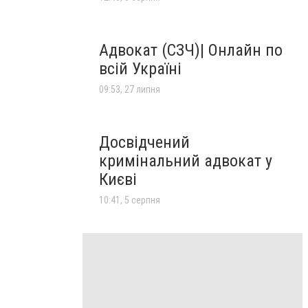
Адвокат (СЗЧ)| Онлайн по
всій Україні
09:53, 27 липня
Досвідчений
кримінальний адвокат у
Києві
10:41, 5 серпня