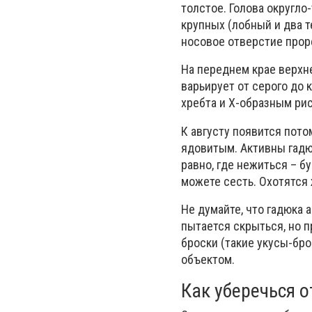
толстое. Голова округло
крупных (лобный и два т
носовое отверстие прор
На переднем крае верхн
варьирует от серого до 
хребта и Х-образным рис
К августу появится пото
ядовитым. Активны гадю
равно, где нежиться – бу
можете сесть. Охотятся
Не думайте, что гадюка 
пытается скрыться, но 
броски (такие укусы-бр
объектом.
Как уберечься 