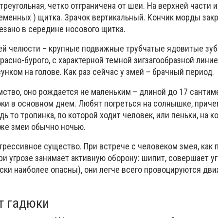
-треугольная, четко отграничена от шеи. На верхней части 
еменных ) щитка. Зрачок вертикальный. Кончик морды закр
езано в середине носового щитка.
ей челюсти – крупные подвижные трубчатые ядовитые зуб
красно-бурого, с характерной темной зигзагообразной лини
унком на голове. Как раз сейчас у змей – брачный период.
мство, оно рождается не маленьким – длиной до 17 сантим
ки в основном днем. Любят погреться на солнышке, приче
дь то тропинка, по которой ходит человек, или пеньки, на 
 же змеи обычно ночью.
агрессивное существо. При встрече с человеком змея, как 
при угрозе занимает активную оборону: шипит, совершает 
оски наиболее опасны), они легче всего провоцируются д
от гадюки