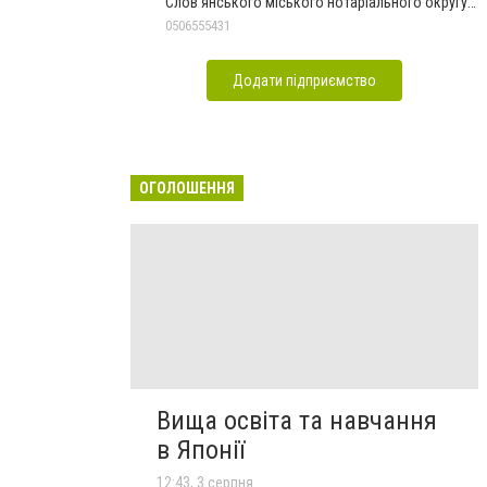
Слов'янського міського нотаріального округу
Дон.обл.
0506555431
Додати підприємство
ОГОЛОШЕННЯ
Вища освіта та навчання
в Японії
12:43, 3 серпня