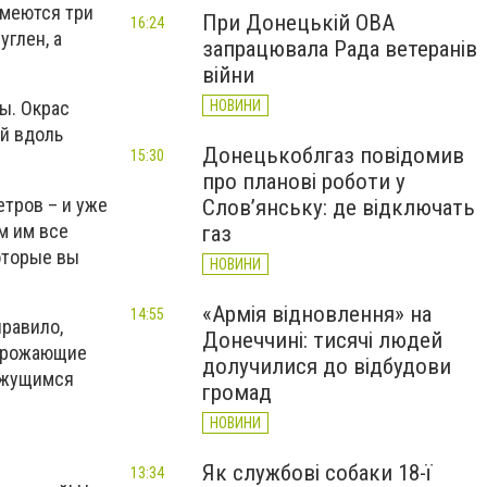
имеются три
При Донецькій ОВА
16:24
углен, а
запрацювала Рада ветеранів
війни
НОВИНИ
ы. Окрас
ей вдоль
Донецькоблгаз повідомив
15:30
про планові роботи у
етров – и уже
Слов’янську: де відключать
м им все
газ
которые вы
НОВИНИ
«Армія відновлення» на
14:55
правило,
Донеччині: тисячі людей
угрожающие
долучилися до відбудови
вижущимся
громад
НОВИНИ
Як службові собаки 18-ї
13:34