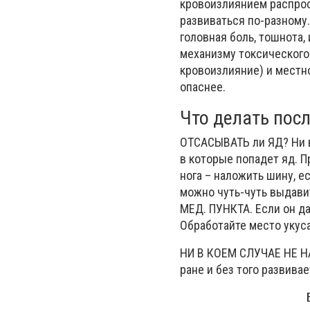
кровоизлиянием распрос
развиваться по-разному.
головная боль, тошнота,
механизму токсическог
кровоизлияние) и местно
опаснее.
Что делать посл
ОТСАСЫВАТЬ ли ЯД? Ни в 
в которые попадет яд. 
нога – наложить шину, ес
можно чуть-чуть выдави
МЕД. ПУНКТА. Если он да
Обработайте место укус
НИ В КОЕМ СЛУЧАЕ НЕ Н
ране и без того развивае