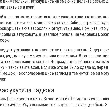
те внимательны! Наткнувшись на змею, не делайте резких 
ли взять ее в руки!
айтесь соответственно: высокие сапоги, толстые шерстяны
 тело брюки, заправленные в обувь. Собирая грибы, ягоды
рошуршать ею в зарослях и отпугнуть змею. Помните, что у
рироды она глуховата. Внезапное появление человека може
осок.
едует устраивать ночлег возле прогнивших пней, деревьев
ы, рядом с кучами мусора или валежника. В теплые летни
гаться близ вашего костра. Из праздного любопытства зме
тку – закрывайте вход. Если же это не было сделано, перед
й мешок – воспользовавшись теплом и темнотой, змеи мог
лег.
 вас укусила гадюка
оль (чаще всего в нижней части ноги). На месте укуса гад
витых зубов. Укус вызывает сильную, нарастающую боль. З