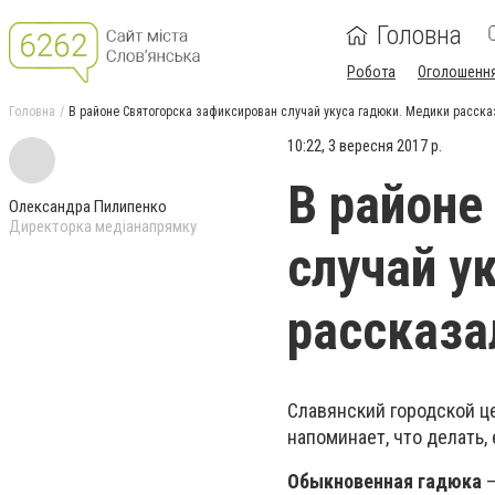
Головна
Робота
Оголошенн
Головна
В районе Святогорска зафиксирован случай укуса гадюки. Медики рассказ
10:22, 3 вересня 2017 р.
В районе
Олександра Пилипенко
Директорка медіанапрямку
случай у
рассказа
Славянский городской це
напоминает, что делать,
Обыкновенная гадюка
–