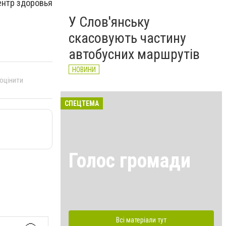
ентр здоровья
У Слов'янську
скасовують частину
автобусних маршрутів
НОВИНИ
 оцінити
СПЕЦТЕМА
Голос громади
Всі матеріали тут