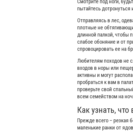
Смотрите под ноги, будь
пытайтесь дотронуться и
Отправляясь в лес, одев
плотные не обтягивающие
длинной палкой, чтобы п
слабое обоняние и от п
спровоцировать ее на бр
Любителям походов не сл
входов в норы или пещер
активны и могут распола
пробраться к вам в пала
проверьте свой спальны
всем семейством на ноч
Как узнать, что
Прежде всего – резкая б
маленькие ранки от ядо