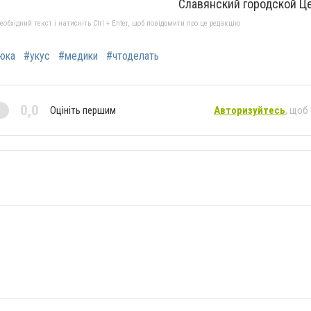
Славянский городской Ц
бхідний текст і натисніть Ctrl + Enter, щоб повідомити про це редакцію
юка
#укус
#медики
#чтоделать
0,0
Оцініть першим
Авторизуйтесь
, щоб