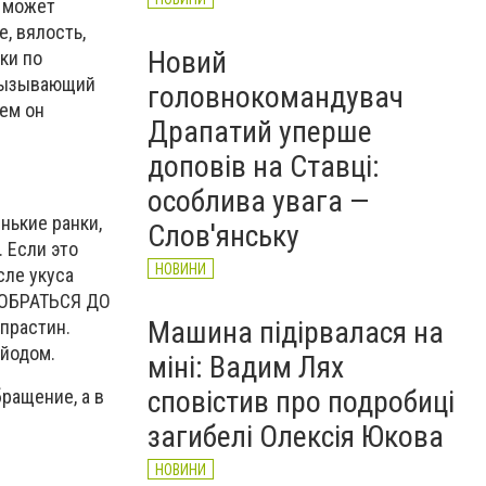
я может
, вялость,
Новий
ки по
(вызывающий
головнокомандувач
тем он
Драпатий уперше
доповів на Ставці:
особлива увага —
нькие ранки,
Слов'янську
 Если это
НОВИНИ
сле укуса
 ДОБРАТЬСЯ ДО
Машина підірвалася на
прастин.
 йодом.
міні: Вадим Лях
сповістив про подробиці
ращение, а в
загибелі Олексія Юкова
НОВИНИ