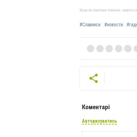
Якщо ви помітили помилку, виділіть нео
#Славянск
#новости
#гад
Коментарі
Авторизуватись