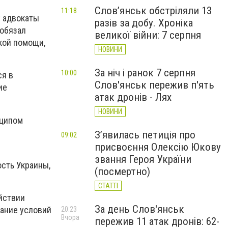
Слов’янськ обстріляли 13
11:18
у адвокаты
разів за добу. Хроніка
 обязал
великої війни: 7 серпня
кой помощи,
НОВИНИ
За ніч і ранок 7 серпня
10:00
ся в
Слов'янськ пережив п'ять
ие
атак дронів - Лях
НОВИНИ
нципом
З’явилась петиція про
09:02
присвоєння Олексію Юкову
звання Героя України
сть Украины,
(посмертно)
СТАТТІ
йствии
За день Слов'янськ
ание условий
20:23
Вчора
пережив 11 атак дронів: 62-