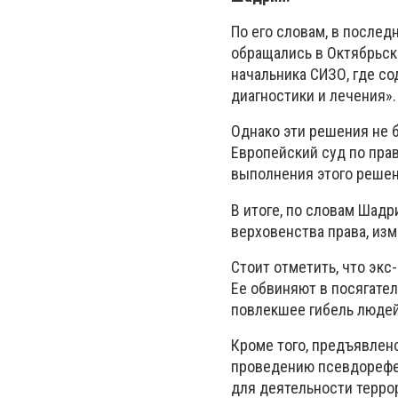
По его словам, в после
обращались в Октябрьск
начальника СИЗО, где с
диагностики и лечения».
Однако эти решения не 
Европейский суд по пра
выполнения этого решени
В итоге, по словам Шад
верховенства права, из
Стоит отметить, что экс
Ее обвиняют в посягате
повлекшее гибель людей,
Кроме того, предъявлен
проведению псевдорефер
для деятельности террор