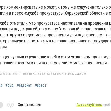
ура комментировать не может, к тому же озвучена только 
щили в пресс-службе прокуратуры Харьковской области в с
ужбе отметили, что прокуратура настаивала на продлении
ржания под стражей, поскольку Уголовный процессуальный
вает других видов меры пресечения для подозреваемых п
риториальную целостность и неприкосновенность государст
ины.
роцессуальных руководителей в этом уголовном производс
ктуализируются в связи с изменением меры пресечения.
бхідний текст і натисніть Ctrl + Enter, щоб повідомити про це редакцію
па
#суд
#адвокат
#арест
0,0
Оцініть першим
Авторизуйтесь
, щоб