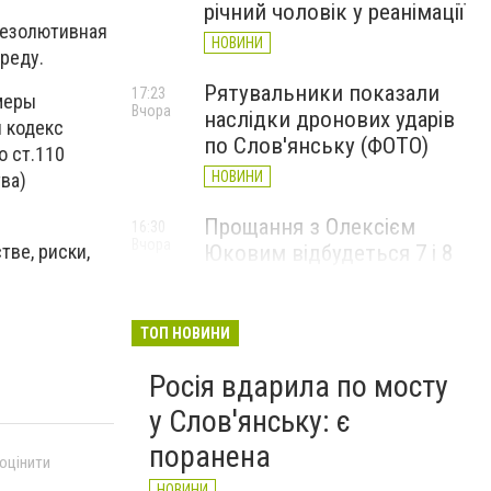
річний чоловік у реанімації
резолютивная
НОВИНИ
реду.
Рятувальники показали
17:23
 меры
Вчора
наслідки дронових ударів
 кодекс
по Слов'янську (ФОТО)
о ст.110
НОВИНИ
ва)
Прощання з Олексієм
16:30
Вчора
тве, риски,
Юковим відбудеться 7 і 8
серпня
НОВИНИ
ТОП НОВИНИ
Росія вдарила по мосту
у Слов'янську: є
поранена
 оцінити
НОВИНИ