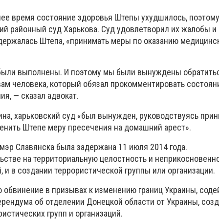
днее время состояние здоровья Штепы ухудшилось, поэтом
ий районный суд Харькова. Суд удовлетворил их жалобы и
одержалась Штепа, «принимать меры по оказанию медицинс
были выполнены. И поэтому мы были вынуждены обратить
вам человека, который обязал прокомментировать состоян
я, — сказал адвокат.
рина, харьковский суд «был вынужден, руководствуясь при
менить Штепе меру пресечения на домашний арест».
-мэр Славянска была задержана 11 июля 2014 года.
льстве на территориальную целостность и неприкосновенно
 и в создании террористической группы или организации.
о обвинение в призывах к изменению границ Украины, соде
ендума об отделении Донецкой области от Украины, созд
истических групп и организаций.