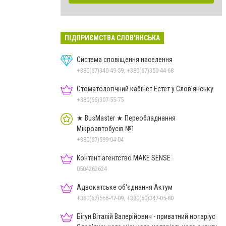
ПІДПРИЄМСТВА СЛОВ'ЯНСЬКА
Система сповіщення населення
+380(67)340-49-59, +380(67)350-44-68
Стоматологічний кабінет Естет у Слов'янську
+380(66)307-55-75
★ BusMaster ★ Переобладнання
Мікроавтобусів №1
+380(67)599-04-04
Контент агентство MAKE SENSE
0504262624
Адвокатське об'єднання Актум
+380(67)566-47-09, +380(50)347-05-80
Бігун Віталій Валерійович - приватний нотаріус