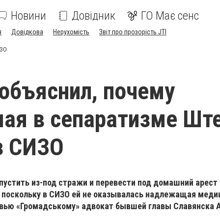
Новини
Довідник
ГО Має сенс
я
Довідкова
Нерухомість
Звіт про прозорість JTI
ИЗО
объяснил, почему
ая в сепаратизме Шт
з СИЗО
пустить из-под стражи и перевести под домашний арест
 поскольку в СИЗО ей не оказывалась надлежащая меди
рвью «Громадському» адвокат бывшей главы Славянска 