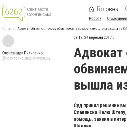
Головна
Робота
Оголошенн
Головна
Адвокат объяснил, почему обвиняемая в сепаратизме Штепа вышла из С
09:12, 24 вересня 2017 р.
Адвокат 
Олександра Пилипенко
Директорка медіанапрямку
обвиняем
вышла и
Суд принял решение вы
Славянска Нелю Штепу,
помощь, заявил в инте
Шадрин.