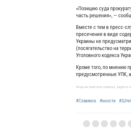
«Позицию суда прокурат
часть решения», — сооб
Вместе с тем в пресс-сл
пресечения в виде соде
Украины не предусматри
(посягательство на тер
Уголовного кодекса Укра
Кроме того, по мнению п
предусмотренные УПК, а
Якщо ви помітили помилку, виділіть нео
#Славянск
#ноости
#Ште