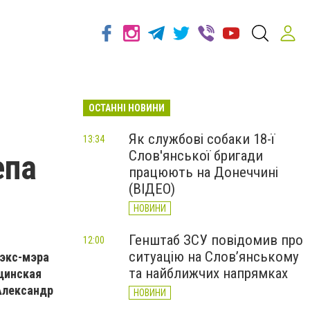
ОСТАННІ НОВИНИ
Як службові собаки 18-ї
13:34
Слов'янської бригади
епа
працюють на Донеччині
(ВІДЕО)
НОВИНИ
Генштаб ЗСУ повідомив про
12:00
ситуацію на Слов’янському
 экс-мэра
та найближчих напрямках
цинская
Александр
НОВИНИ