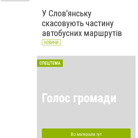
У Слов'янську
скасовують частину
автобусних маршрутів
НОВИНИ
СПЕЦТЕМА
Голос громади
Всі матеріали тут