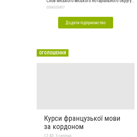
Слов'янського міського нотаріального округу
Дон.обл.
0506555431
Додати підприємство
ОГОЛОШЕННЯ
Курси французької мови
за кордоном
12:43, 3 серпня