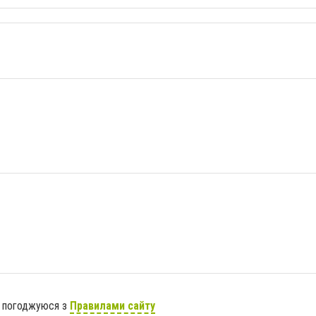
я погоджуюся з
Правилами сайту