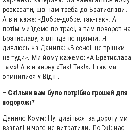
Харченко Катерина: Ми намагалися йому
розказати, що нам треба до Братислави.
А він каже: «Добре-добре, так-так». А
потім ми їдемо по трасі, а там поворот на
Братиславу, а він їде по прямій. Я
дивлюсь на Данила: «В сенсі: це трішки
не туди». Ми йому кажемо: «А Братислава
там»! А він знову «Так! Так!». І так ми
опинилися у Відні.
– Скільки вам було потрібно грошей для
подорожі?
Данило Комм: Ну, дивіться: за дорогу ми
взагалі нічого не витратили. По їжі: нас