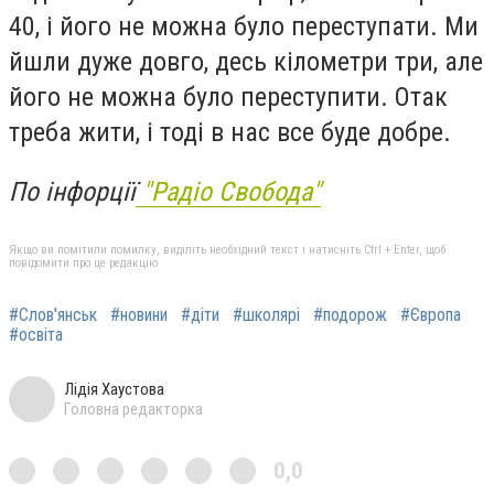
40, і його не можна було переступати. Ми
йшли дуже довго, десь кілометри три, але
його не можна було переступити. Отак
треба жити, і тоді в нас все буде добре.
По інфорції
"Радіо Свобода"
Якщо ви помітили помилку, виділіть необхідний текст і натисніть Ctrl + Enter, щоб
повідомити про це редакцію
#Слов'янськ
#новини
#діти
#школярі
#подорож
#Європа
#освіта
Лідія Хаустова
Головна редакторка
0,0