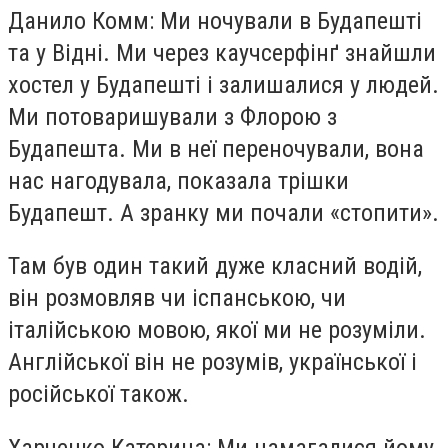
Данило Комм: Ми ночували в Будапешті
та у Відні. Ми через каучсерфінґ знайшли
хостел у Будапешті і залишалися у людей.
Ми потоваришували з Флорою з
Будапешта. Ми в неї переночували, вона
нас нагодувала, показала трішки
Будапешт. А зранку ми почали «стопити».
Там був один такий дуже класний водій,
він розмовляв чи іспанською, чи
італійською мовою, якої ми не розуміли.
Англійської він не розумів, української і
російської також.