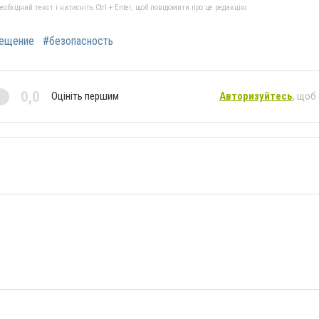
бхідний текст і натисніть Ctrl + Enter, щоб повідомити про це редакцію
ещение
#безопасность
0,0
Оцініть першим
Авторизуйтесь
, щоб