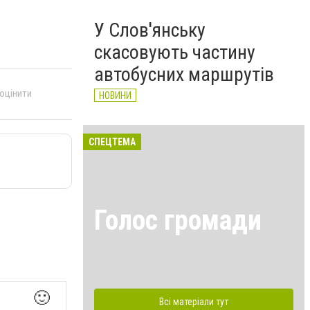
У Слов'янську
скасовують частину
автобусних маршрутів
 оцінити
НОВИНИ
СПЕЦТЕМА
Голос громади
🙂
Всі матеріали тут