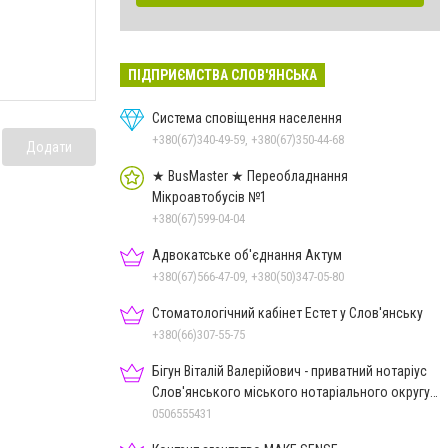
ПІДПРИЄМСТВА СЛОВ'ЯНСЬКА
Система сповіщення населення
+380(67)340-49-59, +380(67)350-44-68
Додати
★ BusMaster ★ Переобладнання
Мікроавтобусів №1
+380(67)599-04-04
Адвокатське об'єднання Актум
+380(67)566-47-09, +380(50)347-05-80
Стоматологічний кабінет Естет у Слов'янську
+380(66)307-55-75
Бігун Віталій Валерійович - приватний нотаріус
Слов'янського міського нотаріального округу
Дон.обл.
0506555431