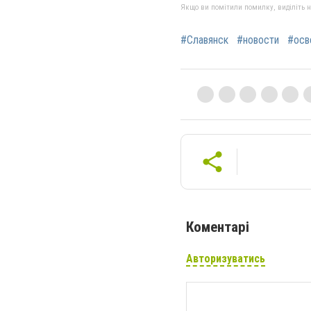
Якщо ви помітили помилку, виділіть нео
#Славянск
#новости
#осв
Коментарі
Авторизуватись