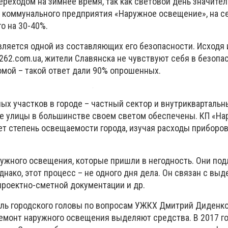
реходом на зимнее время, так как световой день значите
 коммунального предприятия «Наружное освещение», на 
о на 30-40%.
ляется одной из составляющих его безопасности. Исходя и
262.
com
.
ua
, жители Славянска не чувствуют себя в безопа
мой – такой ответ дали 90% опрошенных.
ых участков в городе – частный сектор и внутриквартальн
е улицы в большинстве своем светом обеспечены. КП «Н
т степень освещаемости города, изучая расходы приборо
ружного освещения, которые пришли в негодность. Они по
днако, этот процесс – не одного дня дела. Он связан с вы
проектно-сметной документации и др.
ель городского головы по вопросам УЖКХ Дмитрий Диденко
емонт наружного освещения выделяют средства. В 2017 го