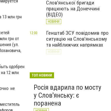
рмируется
Слов'янської бригади
працюють на Донеччині
(ВІДЕО)
 13 млн грн
НОВИНИ
Генштаб ЗСУ повідомив про
сетей
12:00
ситуацію на Слов’янському
млн грн от
та найближчих напрямках
шения (ул.
Лозановича,
НОВИНИ
Слов’янськ обстріляли 13
11:18
быть одобрен
разів за добу. Хроніка
 на 12 млн
великої війни: 7 серпня
ТОП НОВИНИ
НОВИНИ
Росія вдарила по мосту
точно не
у Слов'янську: є
поранена
аместитель
ифоров.
НОВИНИ