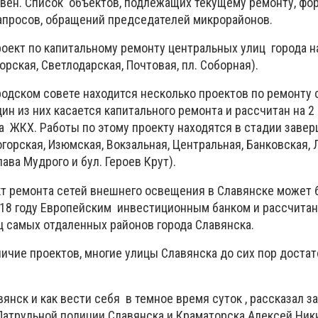
ивен. Список объектов, подлежащих текущему ремонту, фо
запросов, обращений председателей микрорайонов.
оект по капитальному ремонту центральных улиц города на
Торская, Светлодарская, Почтовая, пл. Соборная).
родском совете находится несколько проектов по ремонту 
н из них касается капитального ремонта и рассчитан на 2 
а ЖКХ. Работы по этому проекту находятся в стадии завер
горская, Изюмская, Вокзальная, Центральная, Банковская, 
ава Мудрого и бул. Героев Крут).
т ремонта сетей внешнего освещения в Славянске может 
18 году Европейским инвестиционным банком и рассчитан
иц самых отдаленных районов города Славянска.
личие проектов, многие улицы Славянска до сих пор доста
янск и как вести себя в темное время суток , рассказал з
Патрульной полиции Славянска и Краматорска Алексей Ник