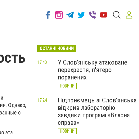
ОСТАННІ НОВИНИ
ость
У Слов’янську атаковане
17:40
перехрестя, п'ятеро
поранених
НОВИНИ
 и
Підприємець зі Слов'янська
17:24
я. Однако,
відкрив лабораторію
язанные с
завдяки програмі «Власна
справа»
НОВИНИ
ро эта