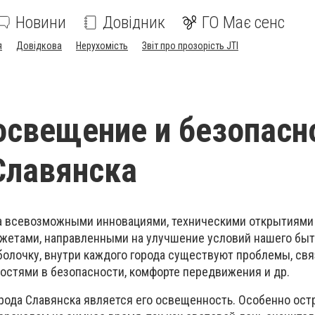
Новини
Довідник
ГО Має сенс
я
Довідкова
Нерухомість
Звіт про прозорість JTI
освещение и безопасн
Славянска
а всевозможными инновациями, техническими открытиями
етами, направленными на улучшение условий нашего быти
болочку, внутри каждого города существуют проблемы, св
стями в безопасности, комфорте передвижения и др.
орода Славянска является его освещенность. Особенно ост