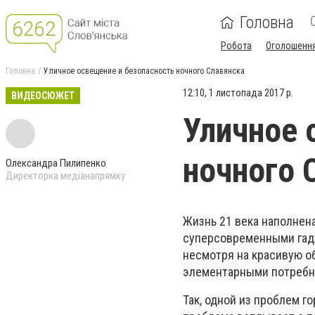
Головна
Робота
Оголошенн
Головна
Уличное освещение и безопасность ночного Славянска
12:10, 1 листопада 2017 р.
ВИДЕОСЮЖЕТ
Уличное 
ночного 
Олександра Пилипенко
Директорка медіанапрямку
Жизнь 21 века наполнен
суперсовременными гадж
несмотря на красивую о
элементарными потребно
Так, одной из проблем г