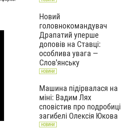
Новий
головнокомандувач
Драпатий уперше
доповів на Ставці:
особлива увага —
Слов'янську
НОВИНИ
Машина підірвалася на
міні: Вадим Лях
сповістив про подробиці
загибелі Олексія Юкова
НОВИНИ