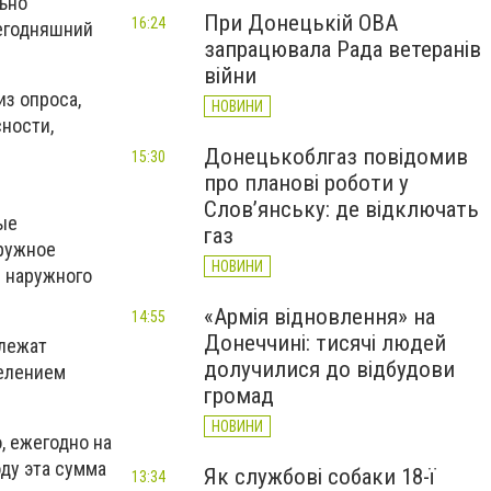
льно
При Донецькій ОВА
16:24
сегодняшний
запрацювала Рада ветеранів
війни
з опроса,
НОВИНИ
сности,
Донецькоблгаз повідомив
15:30
про планові роботи у
Слов’янську: де відключать
ые
газ
аружное
НОВИНИ
в наружного
«Армія відновлення» на
14:55
Донеччині: тисячі людей
длежат
долучилися до відбудови
делением
громад
НОВИНИ
, ежегодно на
ду эта сумма
Як службові собаки 18-ї
13:34