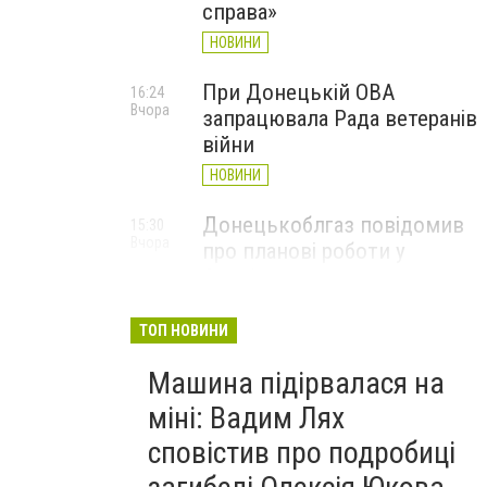
справа»
НОВИНИ
При Донецькій ОВА
16:24
Вчора
запрацювала Рада ветеранів
війни
НОВИНИ
Донецькоблгаз повідомив
15:30
Вчора
про планові роботи у
Слов’янську: де відключать
газ
ТОП НОВИНИ
НОВИНИ
Машина підірвалася на
міні: Вадим Лях
сповістив про подробиці