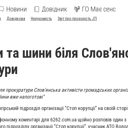
Новини
Довідник
ГО Має сенс
я
Довідкова
Нерухомість
Звіт про прозорість JTI
 та шини біля Слов'ян
ури
іля прокуратури Слов'янська активісти громадських організ
ини вже напоготові"
ірський підрозділ організації "Стоп корупції" на своїй стор
ефонному коментарі для 6262.com.ua щойно розповів один з 
кого підрозділу організації "Стоп корупції", учасник АТО Вол