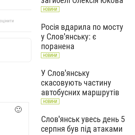
загибелі Олексія Юкова
НОВИНИ
 оцінити
Росія вдарила по мосту
у Слов'янську: є
поранена
НОВИНИ
У Слов'янську
скасовують частину
автобусних маршрутів
НОВИНИ
🙂
Слов'янськ увесь день 5
серпня був під атаками