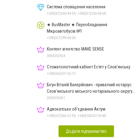
Система сповіщення населення
+380(67)340-49-59, +380(67)350-44-68
★ BusMaster ★ Переобладнання
Мікроавтобусів №1
+380(67)599-04-04
Контент агентство MAKE SENSE
0504262624
Стоматологічний кабінет Естет у Слов'янську
+380(66)307-55-75
Бігун Віталій Валерійович - приватний нотаріус
Слов'янського міського нотаріального округу
Дон.обл.
0506555431
Адвокатське об'єднання Актум
+380(67)566-47-09, +380(50)347-05-80
Додати підприємство