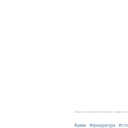
Якщо ви помітили помилку, виділіть нео
#шини
#прокуратура
#сто