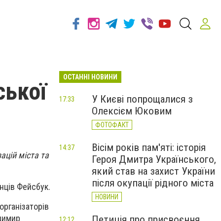
ОСТАННІ НОВИНИ
ської
У Києві попрощалися з
17:33
Олексієм Юковим
ФОТОФАКТ
Вісім років пам'яті: історія
14:37
ацій міста та
Героя Дмитра Українського,
який став на захист України
після окупації рідного міста
інців Фейсбук.
НОВИНИ
організаторів
одимир
Петиція про присвоєння
12:12