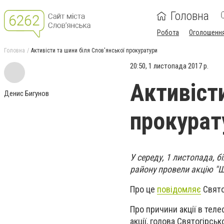
Головна
Робота
Оголошенн
Головна
Активісти та шини біля Слов'янської прокуратури
20:50, 1 листопада 2017 р.
Активісти
Денис Бигунов
прокурат
У середу, 1 листопада, б
району провели акцію "Ш
Про це
повідомляє
Святог
Про причини акції в тел
акції, голова Святогірсь