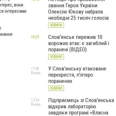
нтерес, вони
звання Героя України
ся інтересами
Олексію Юкову набрала
необхідні 25 тисяч голосів
НОВИНИ
е
конання
Слов'янськ пережив 10
10:27
ворожих атак: є загиблий і
поранені (ВІДЕО)
НОВИНИ
У Слов’янську атаковане
17:40
Вчора
перехрестя, п'ятеро
поранених
НОВИНИ
Підприємець зі Слов'янська
17:24
Вчора
відкрив лабораторію
завдяки програмі «Власна