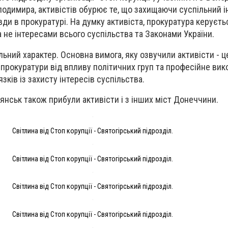
лодимира, активістів обурює те, що захищаючи суспільний і
ди в прокуратурі. На думку активіста, прокуратура керуєть
а не інтересами всього суспільства та Законами України.
ьний характер. Основна вимога, яку озвучили активісти - ц
 прокуратури від впливу політичних груп та професійне ви
зків із захисту інтересів суспільства.
янськ також прибули активісти і з інших міст Донеччини.
Світлина від Стоп корупції - Святогірський підрозділ.
Світлина від Стоп корупції - Святогірський підрозділ.
Світлина від Стоп корупції - Святогірський підрозділ.
Світлина від Стоп корупції - Святогірський підрозділ.