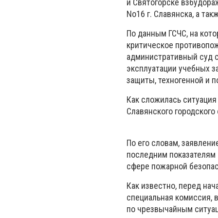
и Святогорске взбудора
No16 г. Славянска, а та
По данным ГСЧС, на кот
критическое противопож
административный суд с
эксплуатации учебных з
защиты, техногенной и 
Как сложилась ситуация 
Славянского городского
По его словам, заявлени
последним показателям 
сфере пожарной безопас
Как известно, перед нач
специальная комиссия, 
по чрезвычайным ситуац