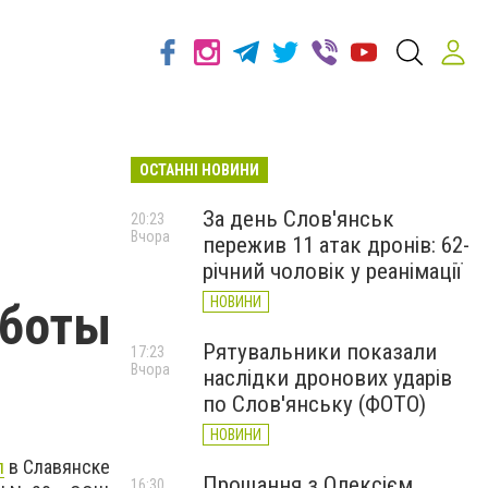
ОСТАННІ НОВИНИ
За день Слов'янськ
20:23
Вчора
пережив 11 атак дронів: 62-
річний чоловік у реанімації
НОВИНИ
аботы
Рятувальники показали
17:23
Вчора
наслідки дронових ударів
по Слов'янську (ФОТО)
НОВИНИ
л
в Славянске
Прощання з Олексієм
16:30