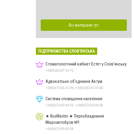
Всі матеріали тут
ПІДПРИЄМСТВА СЛОВ'ЯНСЬКА
Стоматологічний кабінет Естет у Слов'янську
+380(66)307-55-75
Адвокатське об'єднання Актум
+380(67)566-47-09, +380(50)347-05-80
Система сповіщення населення
+380(67)340-49-59, +380(67)350-44-68
★ BusMaster ★ Переобладнання
Мікроавтобусів №1
+380(67)599-04-04