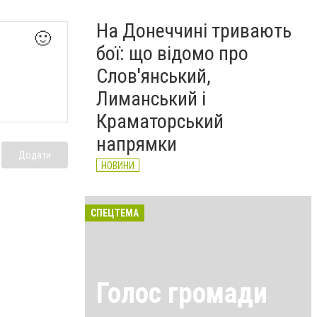
На Донеччині тривають
🙂
бої: що відомо про
Слов'янський,
Лиманський і
Краматорський
напрямки
Додати
НОВИНИ
СПЕЦТЕМА
Голос громади