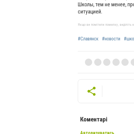
Школы, тем не менее, п
ситуацией.
Якщо ви помітили помилку, виділіть нео
#Славянск
#новости
#шк
Коментарі
Авторизуватись