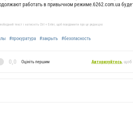
родолжают работать в привычном режиме.6262.com.ua буде
бхідний текст і натисніть Ctrl + Enter, щоб повідомити про це редакцію
олы
#прокуратура
#закрыть
#безопасность
0,0
Оцініть першим
Авторизуйтесь
, щоб