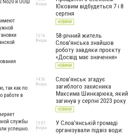
ОШ No20 и ООШ
Вчора
Юковим відбудеться 7 і 8
серпня
я имеют
НОВИНИ
ружной
тановки
58-річний житель
15:16
Вчора
анской
Слов'янська знайшов
роботу завдяки проєкту
«Досвід має значення»
зования
НОВИНИ
Слов’янськ згадує
14:36
Вчора
загиблого захисника
, так как по
Максима Шинкарюка, який
о работе в
загинув у серпні 2023 року
НОВИНИ
оверяет
енной службы
У Слов'янській громаді
13:07
шли успешно.
Вчора
організували підвіз води: