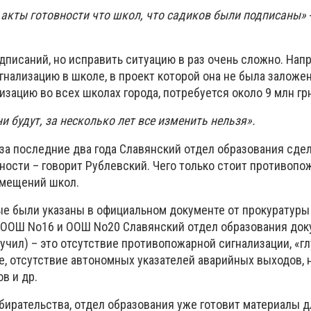
е акты готовности что школ, что садиков были подписаны»
дписаний, но исправить ситуацию в раз очень сложно. Нап
нализацию в школе, в проект которой она не была заложен
изацию во всех школах города, потребуется около 9 млн гр
и будут, за несколько лет все изменить нельзя».
за последние два года Славянский отдел образования сде
ности – говорит Рублевский. Чего только стоит противопо
омещений школ.
ые были указаны в официальном документе от прокуратуры
 ООШ No16 и ООШ No20 Славянский отдел образования док
учил) – это отсутствие противопожарной сигнализации, «г
е, отсутствие автономных указателей аварийных выходов, 
в и др.
бирательства, отдел образования уже готовит материалы д