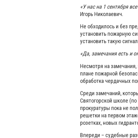
«У нас на 1 сентября вс
Игорь Николаевич.
Не обходилось и без пре
установить пожарную сиг
установить такую сигнал
«Да, замечания есть и он
Несмотря на замечания, 
плане пожарной безопас
обработка чердачных п
Среди замечаний, котор
Святогорской школе (по
прокуратуры пока не пол
решетки на первом этаж
розетках, новых гидранто
Впереди – судебные раз