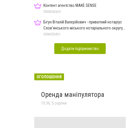
Контент агентство MAKE SENSE
0504262624
Бігун Віталій Валерійович - приватний нотаріус
Слов'янського міського нотаріального округу
Дон.обл.
0506555431
Додати підприємство
ОГОЛОШЕННЯ
Оренда маніпулятора
10:36, 5 серпня