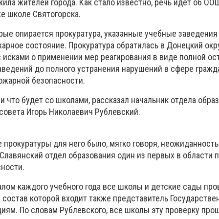
жила жителей города. Как стало известно, речь идет об О
кже школе Святогорска.
орые опирается прокуратура, указанные учебные заведени
арное состояние. Прокуратура обратилась в Донецкий ок
 исками о применении мер реагирования в виде полной ос
аведений до полного устранения нарушений в сфере гражд
пожарной безопасности.
и что будет со школами, рассказал начальник отдела обра
 совета Игорь Николаевич Рублевский.
е прокуратуры для него было, мягко говоря, неожиданностью
Славянский отдел образования один из первых в области п
ности.
алом каждого учебного года все школы и детские сады пр
в состав которой входит также представитель Государств
иям. По словам Рублевского, все школы эту проверку про