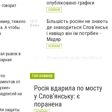
опубліковано графіки
- говорит
НОВИНИ
Більшість росіян не знають
ример, тяжело
12:11
Вчора
де знаходиться Слов’янськ
а. А чтобы
і навіщо він їм потрібен -
н.
Мадяр
НОВИНИ
лал рывок в
За минулу добу російські
11:09
жарная
Вчора
війська 13 разів атакували
Слов'янськ. Хроніка
великої війни: 6 серпня
 по
ТОП НОВИНИ
ументов от
НОВИНИ
Росія вдарила по мосту
лухие»
надписей на
у Слов'янську: є
поранена
ля защиты.
НОВИНИ