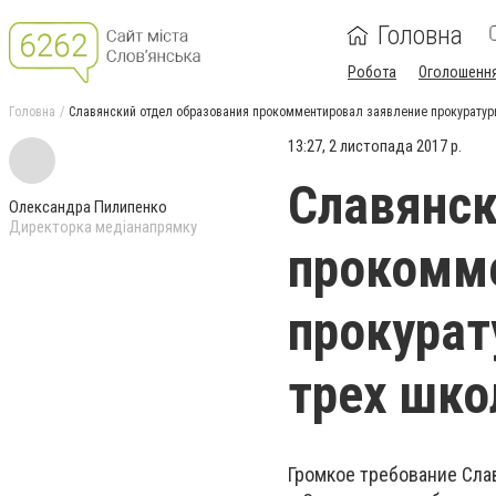
Головна
Робота
Оголошенн
Головна
Славянский отдел образования прокомментировал заявление прокуратур
13:27, 2 листопада 2017 р.
Славянск
Олександра Пилипенко
Директорка медіанапрямку
прокомме
прокурат
трех шко
Громкое требование Сл