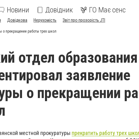
Новини
Довідник
ГО Має сенс
я
Довідкова
Нерухомість
Звіт про прозорість JTI
ы о прекращении работы трех школ
ий отдел образования
нтировал заявление
уры о прекращении р
л
авянской местной прокуратуры
прекратить работу трех шко