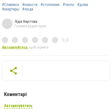
#Славянск
#новости
#отопление
#тепло
#дома
#квартиры
#люди
Лідія Хаустова
Головна редакторка
0,0
Авторизуйтесь
, щоб оцінити
Коментарі
Авторизуватись