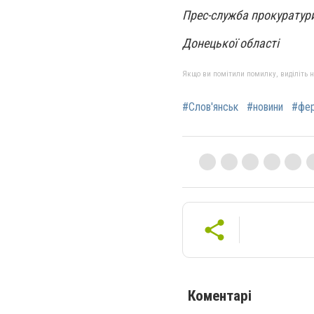
Прес-служба прокуратур
Донецької області
Якщо ви помітили помилку, виділіть нео
#Слов'янськ
#новини
#фе
Коментарі