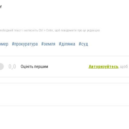
и
бхідний текст і натисніть Ctrl + Enter, щоб повідомити про це редакцію
рмер
#прокуратура
#земля
#ділянка
#суд
0,0
Оцініть першим
Авторизуйтесь
, щоб