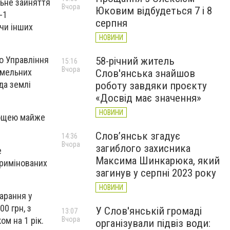
льне зайняття
Вчора
Юковим відбудеться 7 і 8
-1
серпня
чи інших
НОВИНИ
о Управління
58-річний житель
15:16
Вчора
емельних
Слов'янська знайшов
да землі
роботу завдяки проєкту
«Досвід має значення»
НОВИНИ
лощею майже
Слов’янськ згадує
14:36
Вчора
загиблого захисника
е
Максима Шинкарюка, який
кримінованих
загинув у серпні 2023 року
НОВИНИ
арання у
0 грн, з
У Слов'янській громаді
13:07
м на 1 рік.
Вчора
організували підвіз води: