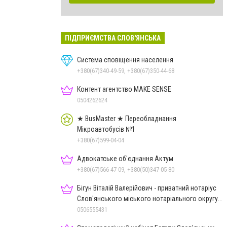
ПІДПРИЄМСТВА СЛОВ'ЯНСЬКА
Система сповіщення населення
+380(67)340-49-59, +380(67)350-44-68
Контент агентство MAKE SENSE
0504262624
★ BusMaster ★ Переобладнання
Мікроавтобусів №1
+380(67)599-04-04
Адвокатське об'єднання Актум
+380(67)566-47-09, +380(50)347-05-80
Бігун Віталій Валерійович - приватний нотаріус
Слов'янського міського нотаріального округу
Дон.обл.
0506555431