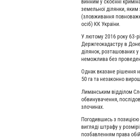
винним у скоєнні кримін
земельної ділянки, яким 
(зловживання повноваже
осіб) КК України.
У лютому 2016 року 63-р
Держгеокадастру в Донец
ділянок, розташованих у
неможлива без проведен
Однак вказане рішення н
50 га та незаконно виро
Лиманським відділом Сло
обвинувачення, послідов
злочинах.
Погодившись з позицією 
вигляді штрафу у розмірі
позбавленням права обійм