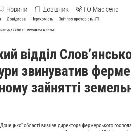
Новини
Довідник
ГО Має сенс
я
Довідкова
Нерухомість
Звіт про прозорість JTI
ільному зайнятті земельної ділянки
ий відділ Слов’янсько
ури звинуватив ферме
ному зайнятті земель
 Донецької області визнав директора фермерського господ