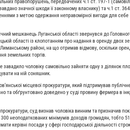
альних правопорушень, передбачених ч.1 ст. 197-1 (самові
завдано значної шкоди її законному власнику) та ч.1 ст. 364
ннями з метою одержання неправомірної вигоди для себе 
ічний мешканець Луганської області звернувся до Головног
ькій області із клопотанням про надання в оренду двох з
 Лиманському районі, на що отримав відмову, оскільки орен
ня земельних торгів.
е завадило чоловіку самовільно зайняти одну з ділянок п
щувати на ній соняшник.
в’янської місцевої прокуратури, який підтримував публічн
но та обґрунтовано доведено у суді провину фермера в ін
прокуратури, суд визнав чоловіка винним та призначив пок
 300 неоподаткованих мінімумів доходів громадян, тобто 510
ати керівні посади у сфері господарської діяльності строко