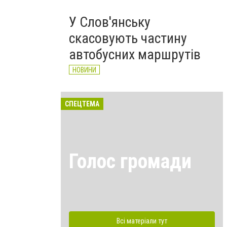
У Слов'янську
скасовують частину
автобусних маршрутів
НОВИНИ
СПЕЦТЕМА
Голос громади
Всі матеріали тут