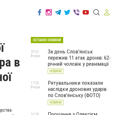
ОСТАННІ НОВИНИ
ї
За день Слов'янськ
20:23
Вчора
пережив 11 атак дронів: 62-
ра в
річний чоловік у реанімації
НОВИНИ
ної
Рятувальники показали
17:23
Вчора
наслідки дронових ударів
по Слов'янську (ФОТО)
НОВИНИ
арства
Прощання з Олексієм
16:30