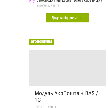
Стоматологічний кабінет Естет у Слов'янську
+380(66)307-55-75
Додати підприємство
ОГОЛОШЕННЯ
Модуль УкрПошта + BAS /
1C
09:31, 31 липня