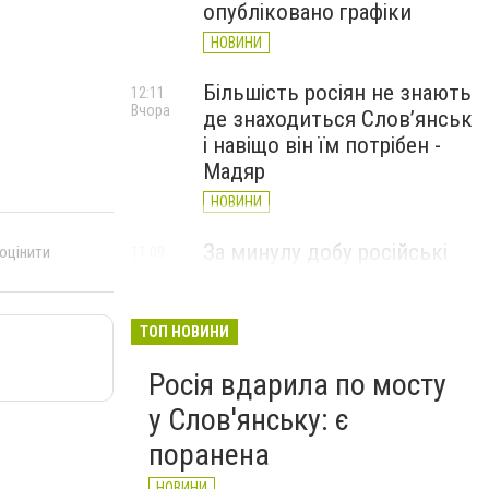
опубліковано графіки
НОВИНИ
Більшість росіян не знають
12:11
Вчора
де знаходиться Слов’янськ
і навіщо він їм потрібен -
Мадяр
НОВИНИ
За минулу добу російські
 оцінити
11:09
Вчора
війська 13 разів атакували
Слов'янськ. Хроніка
великої війни: 6 серпня
ТОП НОВИНИ
НОВИНИ
Росія вдарила по мосту
у Слов'янську: є
поранена
НОВИНИ