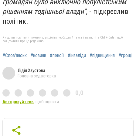
громадян було виключно популістським
рішенням тодішньої влади"
, - підкреслив
політик.
Якщо ви помітили помилку, виділіть необхідний текст і натисніть Ctrl + Enter, щоб
повідомити про це редакцію
#Слов'янськ
#новини
#пенсії
#інваліди
#підвищення
#грощі
Лідія Хаустова
Головна редакторка
0,0
Авторизуйтесь
, щоб оцінити