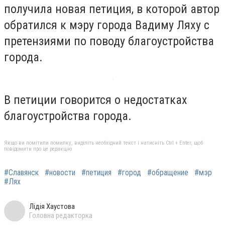
получила новая петиция, в которой автор
обратился к мэру города Вадиму Ляху с
претензиями по поводу благоустройства
города.
В петиции говорится о недостатках
благоустройства города.
Якщо ви помітили помилку, виділіть необхідний текст і натисніть Ctrl + Enter, щоб
повідомити про це редакцію
#Славянск
#новости
#петиция
#город
#обращение
#мэр
#Лях
Лідія Хаустова
Головна редакторка