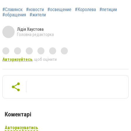
#Славянск
#новости
#освещение
#Королева
#петиции
#обращения
#жители
Лідія Хаустова
Головна редакторка
Авторизуйтесь
, щоб оцінити
Коментарі
Авторизуватись