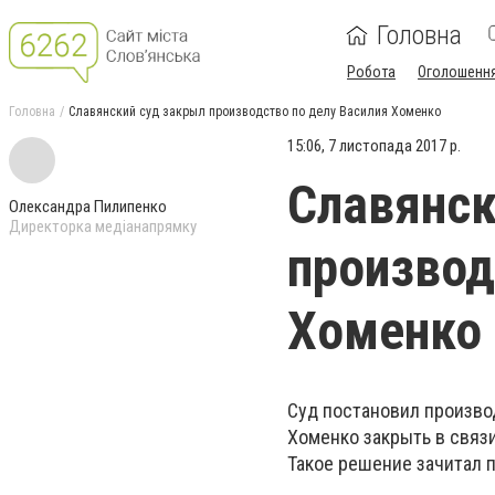
Головна
Робота
Оголошенн
Головна
Славянский суд закрыл производство по делу Василия Хоменко
15:06, 7 листопада 2017 р.
Славянск
Олександра Пилипенко
Директорка медіанапрямку
производ
Хоменко
Суд постановил произво
Хоменко закрыть в связ
Такое решение зачитал 