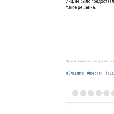
лиц, не было предостав
такое решение.
Якщо ви помітили помилку, виділіть нео
#Славянск
#новости
#суд