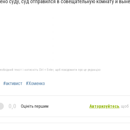
лено суду, суд отправился в совещательную комнату и вын
бхідний текст і натисніть Ctrl + Enter, щоб повідомити про це редакцію
#активист
#Хоменко
0,0
Оцініть першим
Авторизуйтесь
, щоб