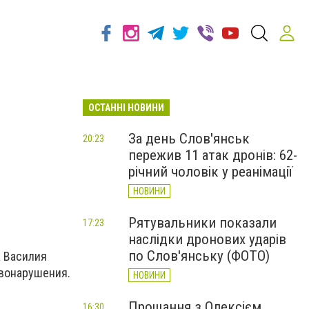
ОСТАННІ НОВИНИ
За день Слов'янськ
20:23
пережив 11 атак дронів: 62-
річний чоловік у реанімації
НОВИНИ
Рятувальники показали
17:23
наслідки дронових ударів
по Слов'янську (ФОТО)
а Василия
авонарушения.
НОВИНИ
Прощання з Олексієм
16:30