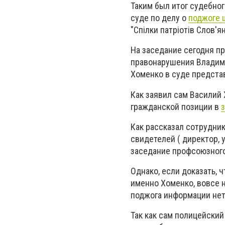
Таким был итог судебно
суде по делу о
поджоге
"Спілки патріотів Слов'
На заседание сегодня п
правонарушения Владими
Хоменко в суде предста
Как заявил сам Василий 
гражданской позиции в
Как рассказал сотрудни
свидетелей ( директор, 
заседание профсоюзного
Однако, если доказать, ч
именно Хоменко, вовсе н
поджога информации нет,
Так как сам полицейский