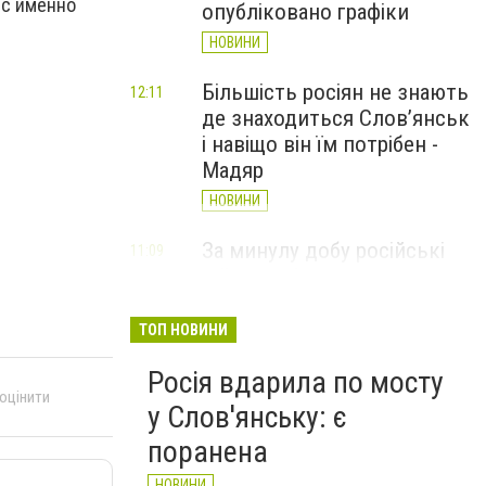
ес именно
опубліковано графіки
НОВИНИ
Більшість росіян не знають
12:11
де знаходиться Слов’янськ
і навіщо він їм потрібен -
Мадяр
НОВИНИ
За минулу добу російські
11:09
війська 13 разів атакували
Слов'янськ. Хроніка
великої війни: 6 серпня
ТОП НОВИНИ
НОВИНИ
Росія вдарила по мосту
 оцінити
у Слов'янську: є
поранена
НОВИНИ