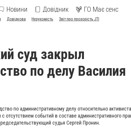
Новини
Довідник
ГО Має сенс
я
Довідкова
Нерухомість
Звіт про прозорість JTI
ий суд закрыл
ство по делу Василия
дство по административному делу относительно активист
и с отсутствием событий в составе административного пр
председательствующий судья Сергей Пронин.