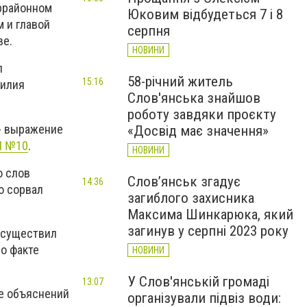
оррайонном
Юковим відбудеться 7 і 8
 и главой
серпня
ве.
НОВИНИ
л
58-річний житель
15:16
силия
Слов'янська знайшов
роботу завдяки проєкту
- выражение
«Досвід має значення»
Ш №10
.
НОВИНИ
о слов
Слов’янськ згадує
14:36
о сорвал
загиблого захисника
Максима Шинкарюка, який
загинув у серпні 2023 року
 осуществил
 о факте
НОВИНИ
У Слов'янській громаді
13:07
ме объяснений
організували підвіз води: