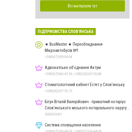
Всі матеріали тут
ПІДПРИЄМСТВА СЛОВ'ЯНСЬКА
★ BusMaster ★ Переобладнання
Мікроавтобусів №1
+380(67)599-04-04
Адвокатське об'єднання Актум
+380(67)566-47-09, +380(50)347-05-80
Стоматологічний кабінет Естет у Слов'янську
+380(66)307-55-75
Бігун Віталій Валерійович - приватний нотаріус
Слов'янського міського нотаріального округу
Дон.обл.
0506555431
Система сповіщення населення
+380(67)340-49-59, +380(67)350-44-68