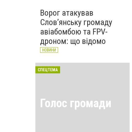
Ворог атакував
Слов’янську громаду
авіабомбою та FPV-
дроном: що відомо
НОВИНИ
СПЕЦТЕМА
Голос громади