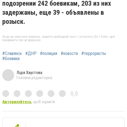
подозрении 242 боевикам, 203 из них
задержаны, еще 39 - объявлены в
розыск.
Якщо ви помітили помилку, виділіть необхідний текст і натисніть Ctrl + Enter, щоб
повідомити про це редакцію
#Славянск
#ДНР
#полиция
#новости
#террористы
#боевики
Лідія Хаустова
Головна редакторка
0,0
Авторизуйтесь
, щоб оцінити