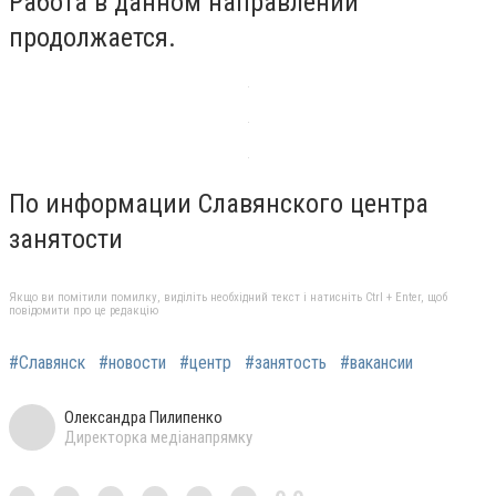
Работа в данном направлении
продолжается.
По информации Славянского центра
занятости
Якщо ви помітили помилку, виділіть необхідний текст і натисніть Ctrl + Enter, щоб
повідомити про це редакцію
#Славянск
#новости
#центр
#занятость
#вакансии
Олександра Пилипенко
Директорка медіанапрямку