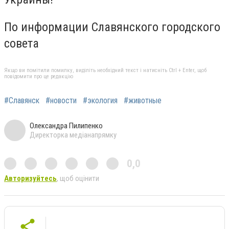
По информации Славянского городского
совета
Якщо ви помітили помилку, виділіть необхідний текст і натисніть Ctrl + Enter, щоб
повідомити про це редакцію
#Славянск
#новости
#экология
#животные
Олександра Пилипенко
Директорка медіанапрямку
0,0
Авторизуйтесь
, щоб оцінити