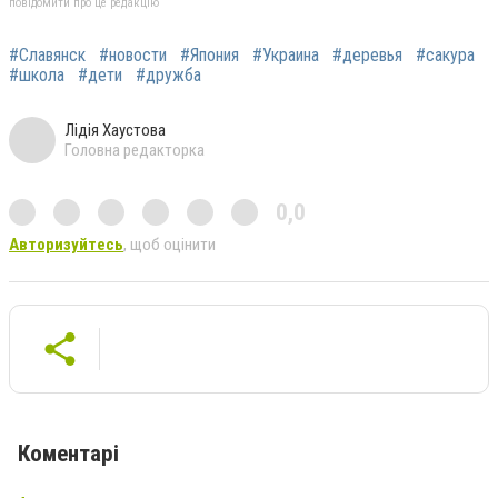
повідомити про це редакцію
#Славянск
#новости
#Япония
#Украина
#деревья
#сакура
#школа
#дети
#дружба
Лідія Хаустова
Головна редакторка
0,0
Авторизуйтесь
, щоб оцінити
Коментарі