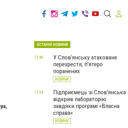
ОСТАННІ НОВИНИ
У Слов’янську атаковане
17:40
перехрестя, п'ятеро
поранених
НОВИНИ
Підприємець зі Слов'янська
17:24
відкрив лабораторію
завдяки програмі «Власна
гра,
справа»
НОВИНИ