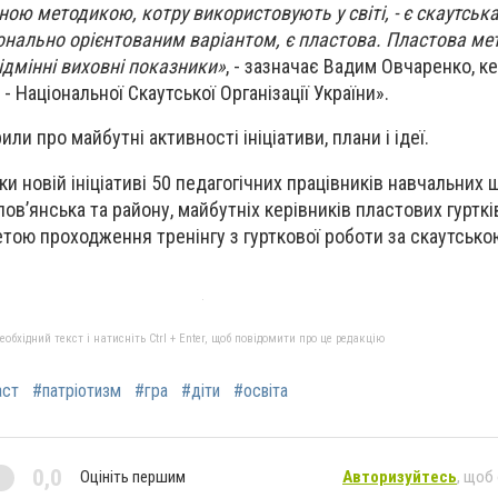
ою методикою, котру використовують у світі, - є скаутськ
онально орієнтованим варіантом, є пластова. Пластова ме
ідмінні виховні показники»
, - зазначає Вадим Овчаренко, к
- Національної Скаутської Організації України».
или про майбутні активності ініціативи, плани і ідеї.
ки новій ініціативі 50 педагогічних працівників навчальних 
ов’янська та району, майбутніх керівників пластових гурткі
етою проходження тренінгу з гурткової роботи за скаутськ
бхідний текст і натисніть Ctrl + Enter, щоб повідомити про це редакцію
аст
#патріотизм
#гра
#діти
#освіта
0,0
Оцініть першим
Авторизуйтесь
, щоб