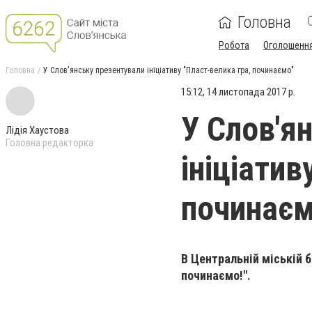
Головна
Робота
Оголошенн
Головна
У Слов'янську презентували ініціативу "Пласт-велика гра, починаємо"
15:12, 14 листопада 2017 р.
У Слов'я
Лідія Хаустова
Головна редакторка
ініціатив
починаєм
В Центральній міській б
починаємо!".