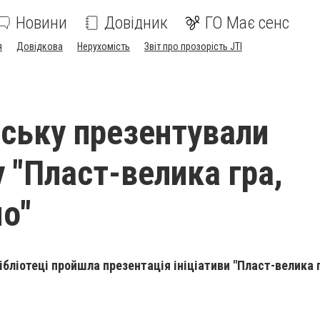
Новини
Довідник
ГО Має сенс
я
Довідкова
Нерухомість
Звіт про прозорість JTI
нську презентували
у "Пласт-велика гра,
о"
ібліотеці пройшла презентація ініціативи "Пласт-велика 