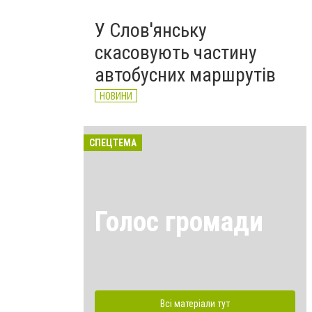
У Слов'янську
скасовують частину
автобусних маршрутів
НОВИНИ
СПЕЦТЕМА
Голос громади
Всі матеріали тут