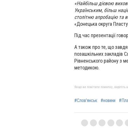
«Найбільш дієвою виховн
Українським, більш наці
столітню апробацію та в
«Донецька округа Пласту 
Під час презентації говор
А також про те, що завдя
позашкільних закладів Сл
Рівненського району з м
методикою.
Якщо ви помітили помилку, виділіть нео
#Слов'янськ
#новини
#Пл