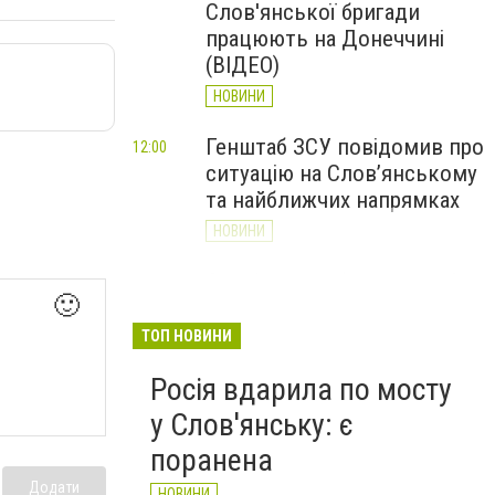
Слов'янської бригади
працюють на Донеччині
(ВІДЕО)
НОВИНИ
Генштаб ЗСУ повідомив про
12:00
ситуацію на Слов’янському
та найближчих напрямках
НОВИНИ
Слов’янськ обстріляли 13
11:18
🙂
разів за добу. Хроніка
великої війни: 7 серпня
ТОП НОВИНИ
НОВИНИ
Росія вдарила по мосту
у Слов'янську: є
поранена
Додати
НОВИНИ