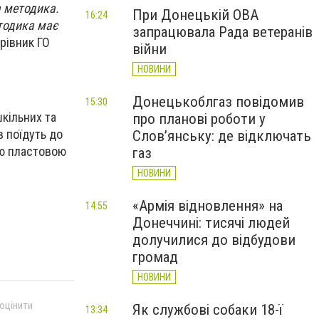
а методика.
При Донецькій ОВА
16:24
тодика має
запрацювала Рада ветеранів
ерівник ГО
війни
НОВИНИ
Донецькоблгаз повідомив
15:30
шкільних та
про планові роботи у
в поїдуть до
Слов’янську: де відключать
ою пластовою
газ
НОВИНИ
«Армія відновлення» на
14:55
Донеччині: тисячі людей
долучилися до відбудови
громад
НОВИНИ
 оцінити
Як службові собаки 18-ї
13:34