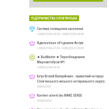
ПІДПРИЄМСТВА СЛОВ'ЯНСЬКА
Система сповіщення населення
+380(67)340-49-59, +380(67)350-44-68
Адвокатське об'єднання Актум
+380(67)566-47-09, +380(50)347-05-80
★ BusMaster ★ Переобладнання
Мікроавтобусів №1
+380(67)599-04-04
Бігун Віталій Валерійович - приватний нотаріус
Слов'янського міського нотаріального округу
Дон.обл.
0506555431
Контент агентство MAKE SENSE
0504262624