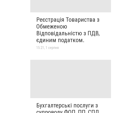
Реєстрація Товариства з
Обмеженою
Відповідальністю з ПДВ,
єдиним податком.
15:21, 1 серпня
Бухгалтерські послуги з
супроводу ФОП, ПП, СПД,