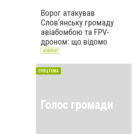
Ворог атакував
Слов’янську громаду
авіабомбою та FPV-
дроном: що відомо
НОВИНИ
СПЕЦТЕМА
Голос громади