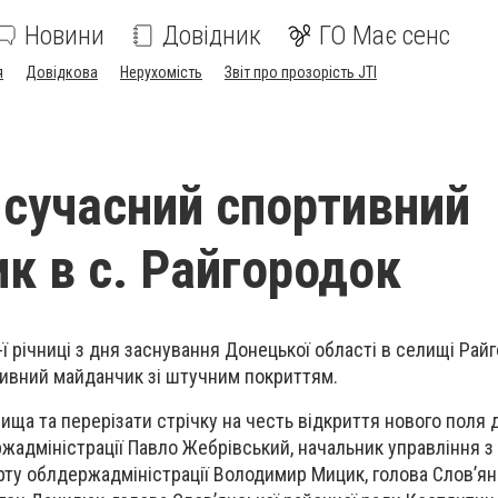
Новини
Довідник
ГО Має сенс
я
Довідкова
Нерухомість
Звіт про прозорість JTI
 сучасний спортивний
к в с. Райгородок
ї річниці з дня заснування Донецької області в селищі Рай
тивний майданчик зі штучним покриттям.
ища та перерізати стрічку на честь відкриття нового поля
жадміністрації Павло Жебрівський, начальник управління з
орту облдержадміністрації Володимир Мицик, голова Слов’ян