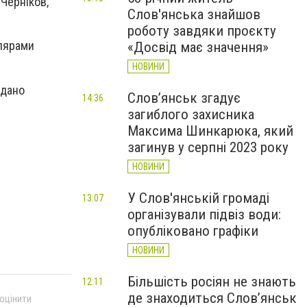
Черніков,
Слов'янська знайшов
роботу завдяки проєкту
олярами
«Досвід має значення»
НОВИНИ
адано
Слов’янськ згадує
14:36
загиблого захисника
Максима Шинкарюка, який
загинув у серпні 2023 року
НОВИНИ
У Слов'янській громаді
13:07
організували підвіз води:
опубліковано графіки
НОВИНИ
Більшість росіян не знають
12:11
де знаходиться Слов’янськ
 оцінити