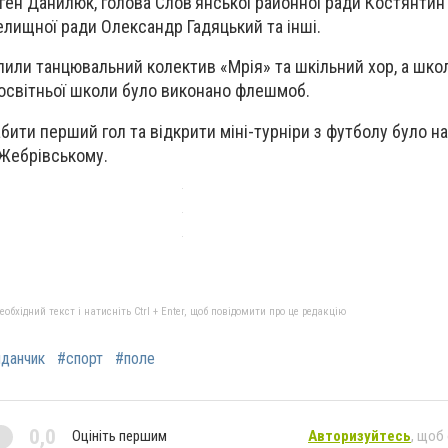
ген Данилюк, голова Слов’янської районної ради Костянтин 
елищної ради Олександр Гадяцький та інші.
пили танцювальний колектив «Мрія» та шкільний хор, а шк
освітньої школи було виконано флешмоб.
абити перший гол та відкрити міні-турніри з футболу було н
 Жебрівському.
бхідний текст і натисніть Ctrl + Enter, щоб повідомити про це редакцію
данчик
#спорт
#поле
0,0
Оцініть першим
Авторизуйтесь
, щоб