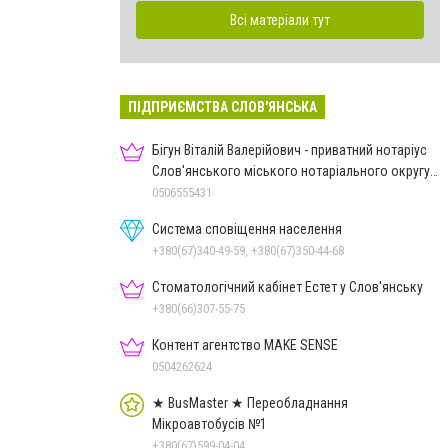
Всі матеріали тут
ПІДПРИЄМСТВА СЛОВ'ЯНСЬКА
Бігун Віталій Валерійович - приватний нотаріус
Слов'янського міського нотаріального округу
Дон.обл.
0506555431
Система сповіщення населення
+380(67)340-49-59, +380(67)350-44-68
Стоматологічний кабінет Естет у Слов'янську
+380(66)307-55-75
Контент агентство MAKE SENSE
0504262624
★ BusMaster ★ Переобладнання
Мікроавтобусів №1
+380(67)599-04-04