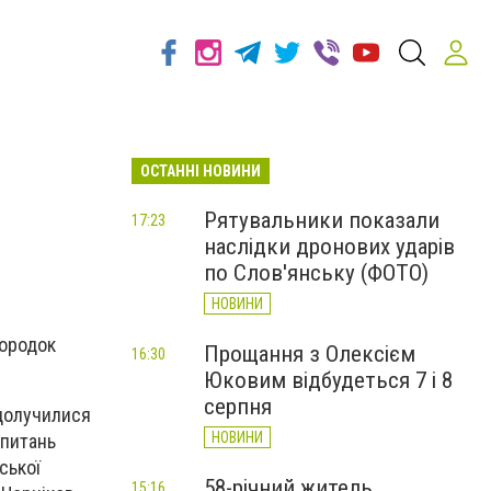
ОСТАННІ НОВИНИ
Рятувальники показали
17:23
наслідки дронових ударів
по Слов'янську (ФОТО)
НОВИНИ
городок
Прощання з Олексієм
16:30
Юковим відбудеться 7 і 8
серпня
 долучилися
НОВИНИ
 питань
ської
58-річний житель
15:16