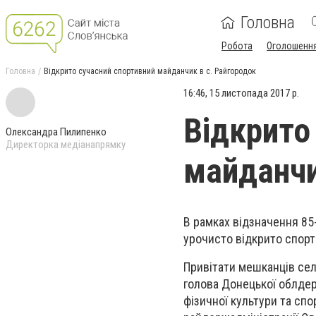
Головна
Робота
Оголошенн
Головна
Відкрито сучасний спортивний майданчик в с. Райгородок
16:46, 15 листопада 2017 р.
Відкрито
Олександра Пилипенко
Директорка медіанапрямку
майданчи
В рамках відзначення 85-
урочисто відкрито спор
Привітати мешканців сел
голова Донецької облдер
фізичної культури та сп