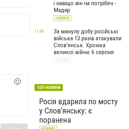
і навіщо він їм потрібен -
Мадяр
НОВИНИ
За минулу добу російські
11:09
війська 13 разів атакували
Слов'янськ. Хроніка
великої війни: 6 серпня
НОВИНИ
Через постійні обстріли
10:29
Слов’янська
🙂
Донецькоблгаз припиняє
ТОП НОВИНИ
обслуговування двох
Росія вдарила по мосту
районів
у Слов'янську: є
НОВИНИ
поранена
НОВИНИ
Додати