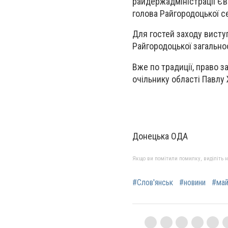
райдержадміністрації Єв
голова Райгородоцької с
Для гостей заходу висту
Райгородоцької загально
Вже по традиції, право з
очільнику області Павлу
Донецька ОДА
Якщо ви помітили помилку, виділіть нео
#Слов'янськ
#новини
#май