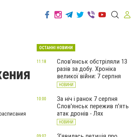
ОСТАННІ НОВИНИ
Слов’янськ обстріляли 13
11:18
разів за добу. Хроніка
жения
великої війни: 7 серпня
НОВИНИ
За ніч і ранок 7 серпня
10:00
Слов'янськ пережив п'ять
атак дронів - Лях
 расписания
НОВИНИ
З’явилась петиція про
09:02