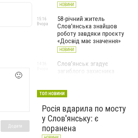
НОВИНИ
58-річний житель
15:16
Вчора
Слов'янська знайшов
роботу завдяки проєкту
«Досвід має значення»
НОВИНИ
Слов’янськ згадує
14:36
Вчора
загиблого захисника
🙂
Максима Шинкарюка, який
загинув у серпні 2023 року
ТОП НОВИНИ
НОВИНИ
Росія вдарила по мосту
у Слов'янську: є
поранена
Додати
НОВИНИ