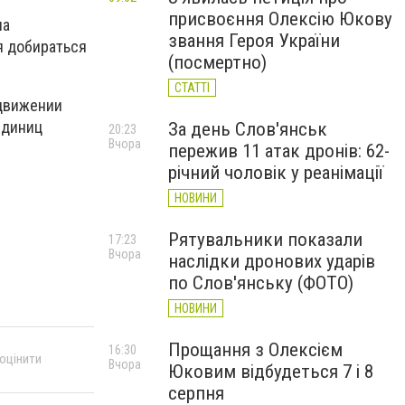
присвоєння Олексію Юкову
на
звання Героя України
я добираться
(посмертно)
СТАТТІ
 движении
единиц
За день Слов'янськ
20:23
Вчора
пережив 11 атак дронів: 62-
річний чоловік у реанімації
НОВИНИ
Рятувальники показали
17:23
Вчора
наслідки дронових ударів
по Слов'янську (ФОТО)
НОВИНИ
Прощання з Олексієм
16:30
 оцінити
Вчора
Юковим відбудеться 7 і 8
серпня