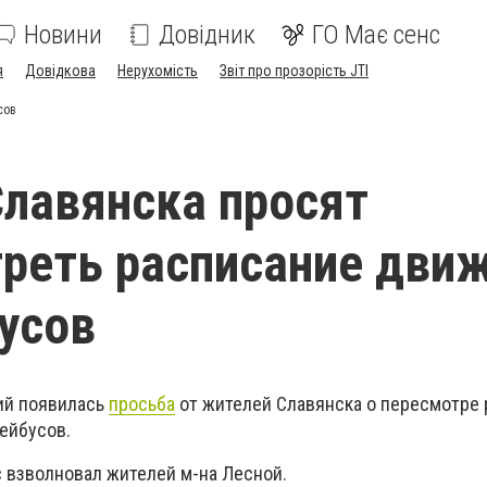
Новини
Довідник
ГО Має сенс
я
Довідкова
Нерухомість
Звіт про прозорість JTI
сов
лавянска просят
реть расписание дви
усов
ий появилась
просьба
от жителей Славянска о пересмотре
лейбусов.
с взволновал жителей м-на Лесной.