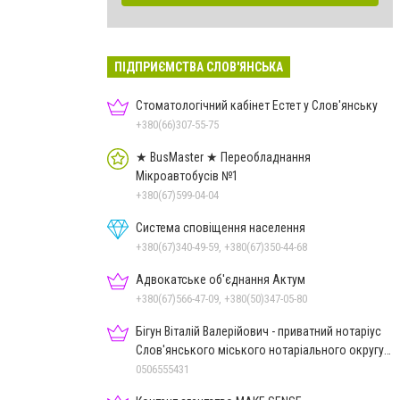
ПІДПРИЄМСТВА СЛОВ'ЯНСЬКА
Стоматологічний кабінет Естет у Слов'янську
+380(66)307-55-75
★ BusMaster ★ Переобладнання
Мікроавтобусів №1
+380(67)599-04-04
Система сповіщення населення
+380(67)340-49-59, +380(67)350-44-68
Адвокатське об'єднання Актум
+380(67)566-47-09, +380(50)347-05-80
Бігун Віталій Валерійович - приватний нотаріус
Слов'янського міського нотаріального округу
Дон.обл.
0506555431