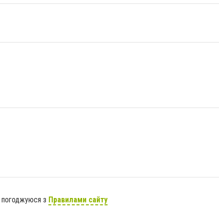
я погоджуюся з
Правилами сайту