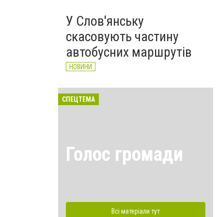
У Слов'янську
скасовують частину
автобусних маршрутів
НОВИНИ
СПЕЦТЕМА
Голос громади
Всі матеріали тут