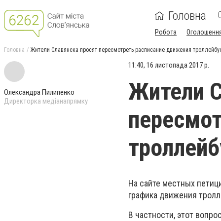
Головна
Робота
Оголошенн
Головна
Жители Славянска просят пересмотреть расписание движения троллейбу
11:40, 16 листопада 2017 р.
Жители С
Олександра Пилипенко
Директорка медіанапрямку
пересмот
троллейб
На сайте местных петиц
графика движения трол
В частности, этот вопро