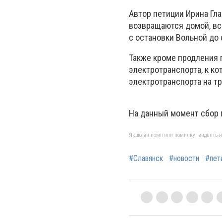
Автор петиции Ирина Гла
возвращаются домой, вс
с остановки Вольной до
Также кроме продления 
электротранспорта, к к
электротранспорта на 
На данный момент сбор 
Якщо ви помітили помилку, виділіть нео
#Славянск
#новости
#пет