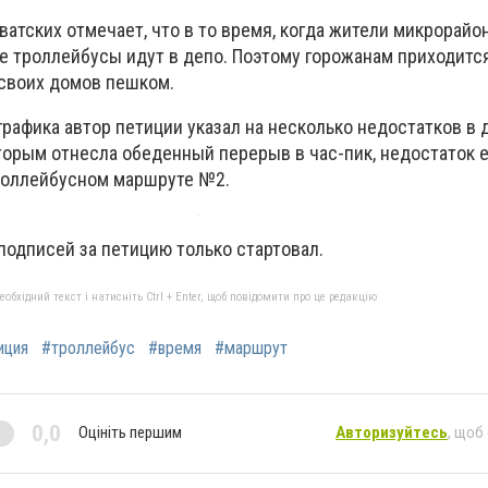
ватских отмечает, что в то время, когда жители микрорайо
е троллейбусы идут в депо. Поэтому горожанам приходитс
 своих домов пешком.
графика автор петиции указал на несколько недостатков в
оторым отнесла обеденный перерыв в час-пик, недостаток 
троллейбусном маршруте №2.
подписей за петицию только стартовал.
бхідний текст і натисніть Ctrl + Enter, щоб повідомити про це редакцію
иция
#троллейбус
#время
#маршрут
0,0
Оцініть першим
Авторизуйтесь
, щоб