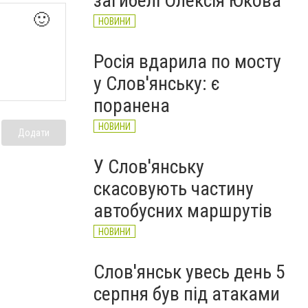
загибелі Олексія Юкова
🙂
НОВИНИ
Росія вдарила по мосту
у Слов'янську: є
поранена
НОВИНИ
Додати
У Слов'янську
скасовують частину
автобусних маршрутів
НОВИНИ
Слов'янськ увесь день 5
серпня був під атаками