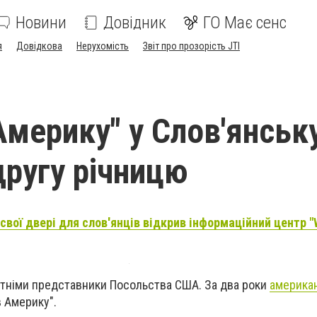
Новини
Довідник
ГО Має сенс
я
Довідкова
Нерухомість
Звіт про прозорість JTI
Америку" у Слов'янськ
другу річницю
свої двері для слов'янців відкрив інформаційний центр "
сутніми представники Посольства США. За два роки
америка
в Америку".