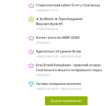
Стоматологічний кабінет Естет у Слов'янську
+380(66)307-55-75
★ BusMaster ★ Переобладнання
Мікроавтобусів №1
+380(67)599-04-04
Контент агентство MAKE SENSE
0504262624
Адвокатське об'єднання Актум
+380(67)566-47-09, +380(50)347-05-80
Бігун Віталій Валерійович - приватний нотаріус
Слов'янського міського нотаріального округу
Дон.обл.
0506555431
Система сповіщення населення
+380(67)340-49-59, +380(67)350-44-68
Додати підприємство