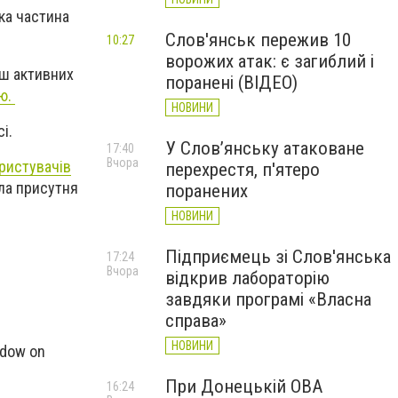
ька частина
Слов'янськ пережив 10
10:27
ворожих атак: є загиблий і
ьш активних
поранені (ВІДЕО)
ою.
НОВИНИ
і.
У Слов’янську атаковане
17:40
Вчора
ристувачів
перехрестя, п'ятеро
ула присутня
поранених
НОВИНИ
Підприємець зі Слов'янська
17:24
Вчора
відкрив лабораторію
завдяки програмі «Власна
справа»
НОВИНИ
ndow on
При Донецькій ОВА
16:24