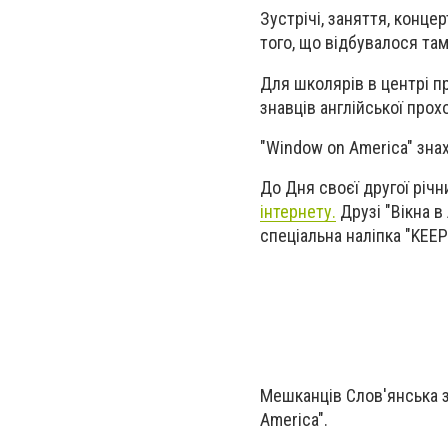
Зустрічі, заняття, концер
того, що відбувалося там 
Для школярів в центрі 
знавців англійської про
"Window on America" знах
До Дня своєї другої річ
інтернету.
Друзі "Вікна в
спеціальна наліпка "KE
Мешканців Слов'янська з
America".