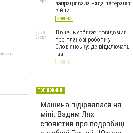
Вчора
запрацювала Рада ветеранів
війни
НОВИНИ
Донецькоблгаз повідомив
15:30
Вчора
про планові роботи у
Слов’янську: де відключать
газ
 оцінити
НОВИНИ
«Армія відновлення» на
14:55
Вчора
Донеччині: тисячі людей
долучилися до відбудови
ТОП НОВИНИ
громад
Машина підірвалася на
НОВИНИ
міні: Вадим Лях
сповістив про подробиці