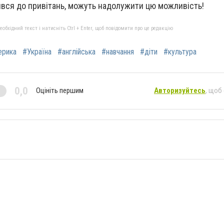
чився до привітань, можуть надолужити цю можливість!
бхідний текст і натисніть Ctrl + Enter, щоб повідомити про це редакцію
ерика
#Україна
#англійська
#навчання
#діти
#культура
0,0
Оцініть першим
Авторизуйтесь
, щоб