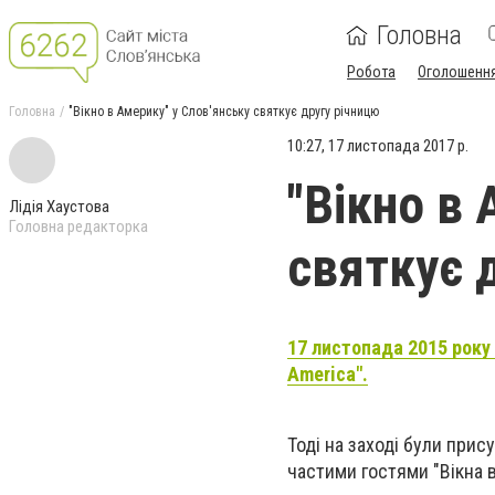
Головна
Робота
Оголошенн
Головна
"Вікно в Америку" у Слов'янську святкує другу річницю
10:27, 17 листопада 2017 р.
"Вікно в 
Лідія Хаустова
Головна редакторка
святкує 
17 листопада 2015 року 
America".
Тоді на заході були при
частими гостями "Вікна 