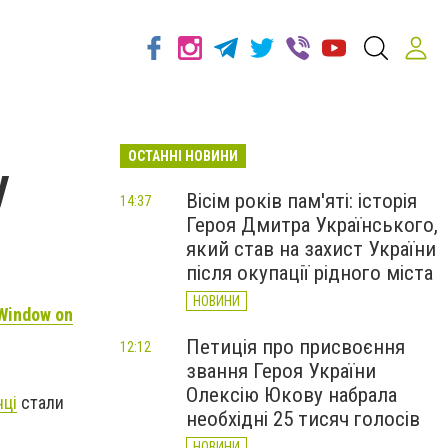
ОСТАННІ НОВИНИ
у
Вісім років пам'яті: історія
14:37
Героя Дмитра Українського,
який став на захист України
після окупації рідного міста
НОВИНИ
Window on
Петиція про присвоєння
12:12
звання Героя України
Олексію Юкову набрала
нці
стали
необхідні 25 тисяч голосів
НОВИНИ