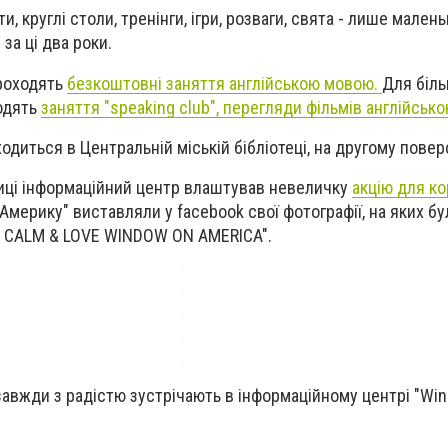
ти, круглі столи, тренінги, ігри, розваги, свята - лише мален
за ці два роки.
проходять
безкоштовні заняття англійською мовою.
Для біл
ходять
заняття "speaking club", перегляди фільмів англійськ
одиться в Центральній міській бібліотеці, на другому поверс
ниці інформаційний центр влаштував невеличку
акцію для ко
 Америку" виставляли у facebook свої фотографії, на яких б
EP CALM & LOVE WINDOW ON AMERICA".
авжди з радістю зустрічають в інформаційному центрі "Wi