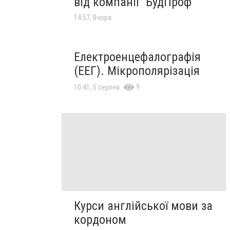
від компанії "БудПроф"
14:57, Вчора
Електроенцефалографія
(ЕЕГ). Мікрополярізація
9
10:41, 5 серпня
Курси англійської мови за
кордоном