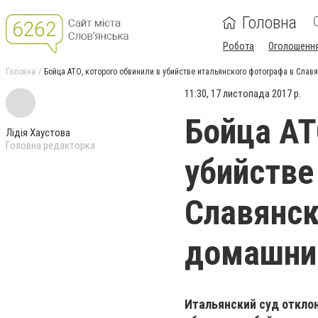
Головна
Робота
Оголошенн
Головна
Бойца АТО, которого обвинили в убийстве итальянского фотографа в Слав
11:30, 17 листопада 2017 р.
Бойца АТ
Лідія Хаустова
Головна редакторка
убийстве
Славянск
домашни
Итальянский суд откло