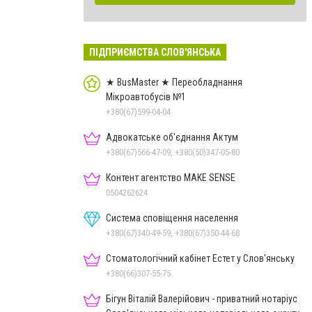
ПІДПРИЄМСТВА СЛОВ'ЯНСЬКА
★ BusMaster ★ Переобладнання
Мікроавтобусів №1
+380(67)599-04-04
Адвокатське об'єднання Актум
+380(67)566-47-09, +380(50)347-05-80
Контент агентство MAKE SENSE
0504262624
Система сповіщення населення
+380(67)340-49-59, +380(67)350-44-68
Стоматологічний кабінет Естет у Слов'янську
+380(66)307-55-75
Бігун Віталій Валерійович - приватний нотаріус