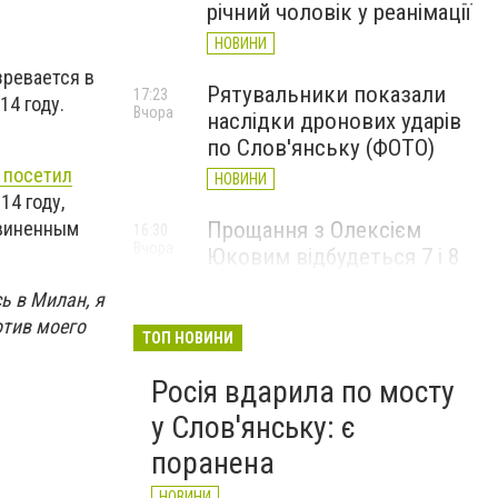
річний чоловік у реанімації
НОВИНИ
ревается в
Рятувальники показали
17:23
14 году.
Вчора
наслідки дронових ударів
по Слов'янську (ФОТО)
, посетил
НОВИНИ
14 году,
Прощання з Олексієм
бвиненным
16:30
Вчора
Юковим відбудеться 7 і 8
серпня
ь в Милан, я
НОВИНИ
отив моего
ТОП НОВИНИ
Росія вдарила по мосту
у Слов'янську: є
поранена
НОВИНИ