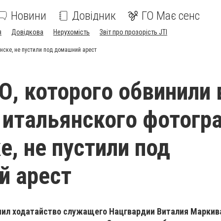
Новини
Довідник
ГО Має сенс
я
Довідкова
Нерухомість
Звіт про прозорість JTI
янске, не пустили под домашний арест
О, которого обвинили 
 итальянского фотогр
е, не пустили под
й арест
нил ходатайство служащего Нацгвардии Виталия Маркива