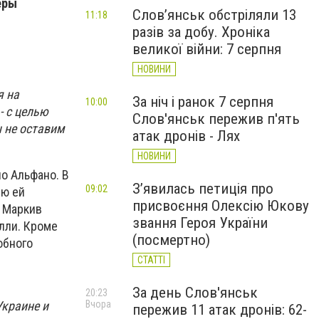
еры
Слов’янськ обстріляли 13
11:18
разів за добу. Хроніка
великої війни: 7 серпня
НОВИНИ
я на
За ніч і ранок 7 серпня
10:00
- с целью
Слов'янськ пережив п'ять
ы не оставим
атак дронів - Лях
НОВИНИ
о Альфано. В
З’явилась петиція про
09:02
ую ей
присвоєння Олексію Юкову
и Маркив
звання Героя України
елли. Кроме
(посмертно)
обного
СТАТТІ
За день Слов'янськ
20:23
Украине и
Вчора
пережив 11 атак дронів: 62-