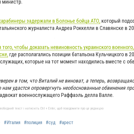
л министр.
карабинеры задержали в Болонье бойца АТО,
который подоз
тальянского журналиста Андреа Роккелли в Славянске в 20
 того, чтобы доказать невиновность украинского военного
ске,
где располагались позиции батальона Кульчицкого в 20
служащих, которые на тот момент находились вместе с о
уверен в том, что Виталий не виноват, а теперь, возвращаяс
о нам удастся опровергнуть необоснованные обвинения пр
л адвокат военнослужащего Раффаэль делла Валле.
бхідний текст і натисніть Ctrl + Enter, щоб повідомити про це редакцію
О
#Италия
#полиция
#суд
#арест