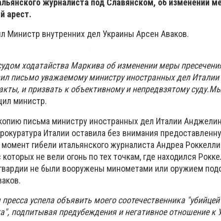
тальянского журналиста под Славянском, об изменении м
й арест.
ил Министр внутренних дел Украины Арсен Аваков.
 судом ходатайства Маркива об изменении меры пресечени
ил письмо уважаемому министру иностранных дел Италии 
акты, и призвать к объективному и непредвзятому суду.М
бщил министр.
копию письма министру иностранных дел Италии Анджелин
 прокуратура Италии оставила без внимания предоставленн
в момент гибели итальянского журналиста Андреа Роккелл
с которых не вели огонь по тех точкам, где находился Рокк
цгвардии не были вооружены минометами или оружием под
ваков.
 пресса успела объявить моего соотечественника "убийцей
а", подпитывая предубеждения и негативное отношение к 