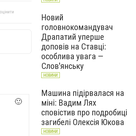
 оцінити
Новий
головнокомандувач
Драпатий уперше
доповів на Ставці:
особлива увага —
Слов'янську
НОВИНИ
Машина підірвалася на
🙂
міні: Вадим Лях
сповістив про подробиці
загибелі Олексія Юкова
НОВИНИ