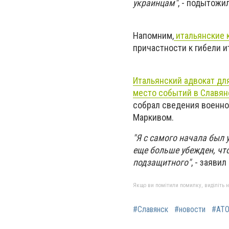
украинцам"
, - подытожи
Напомним,
итальянские 
причастности к гибели и
Итальянский адвокат для
место событий в Славян
собрал сведения военно
Маркивом.
"Я с самого начала был 
еще больше убежден, чт
подзащитного"
, - заяви
Якщо ви помітили помилку, виділіть нео
#Славянск
#новости
#АТ