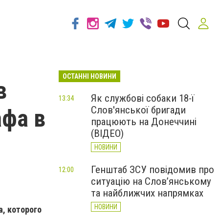
ОСТАННІ НОВИНИ
в
Як службові собаки 18-ї
13:34
Слов'янської бригади
афа в
працюють на Донеччині
(ВІДЕО)
НОВИНИ
Генштаб ЗСУ повідомив про
12:00
ситуацію на Слов’янському
та найближчих напрямках
НОВИНИ
, которого