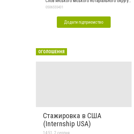
Слов'янського міського нотаріального округу
Дон.обл.
0506555431
Додати підприємство
ОГОЛОШЕННЯ
Стажировка в США
(Internship USA)
14:51, 2 серпня