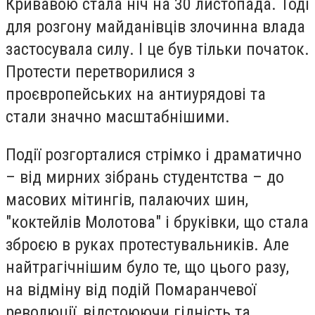
Кривавою стала ніч на 30 листопада. Тоді
для розгону майданівців злочинна влада
застосувала силу. І це був тільки початок.
Протести перетворилися з
проєвропейських на антиурядові та
стали значно масштабнішими.
Події розгорталися стрімко і драматично
– від мирних зібрань студентства – до
масових мітингів, палаючих шин,
"коктейлів Молотова" і бруківки, що стала
зброєю в руках протестувальників. Але
найтрагічнішим було те, що цього разу,
на відміну від подій Помаранчевої
революції, відстоюючи гідність та