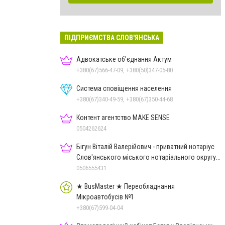
ПІДПРИЄМСТВА СЛОВ'ЯНСЬКА
Адвокатське об'єднання Актум
+380(67)566-47-09, +380(50)347-05-80
Система сповіщення населення
+380(67)340-49-59, +380(67)350-44-68
Контент агентство MAKE SENSE
0504262624
Бігун Віталій Валерійович - приватний нотаріус
Слов'янського міського нотаріального округу
Дон.обл.
0506555431
★ BusMaster ★ Переобладнання
Мікроавтобусів №1
+380(67)599-04-04