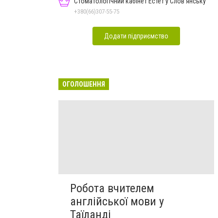
Стоматологічний кабінет Естет у Слов'янську
+380(66)307-55-75
Додати підприємство
ОГОЛОШЕННЯ
Робота вчителем
англійської мови у
Таїланді