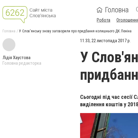
Головна
Робота
Оголошенн
Головна
У Слов'янську знову заговорили про придбання колишнього ДК Леніна
11:33, 22 листопада 2017 р.
У Слов'я
Лідія Хаустова
Головна редакторка
придбанн
Сьогодні під час сесії 
виділення коштів у 201