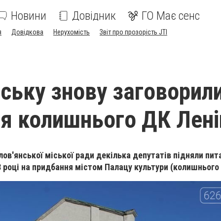
Новини
Довідник
ГО Має сенс
я
Довідкова
Нерухомість
Звіт про прозорість JTI
нську знову заговорил
я колишнього ДК Лені
Слов'янської міської ради декілька депутатів підняли пит
8 році на придбання містом Палацу культури (колишнього