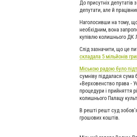
До присутніх депутатів 
депутати, але й працівни
Наголосивши на тому, що
необхідним, вона запроп
купівлю колишнього ДК Л
Слід зазначити, що це п
складала 5 мільйонів гри
Міською радою було під
сумніву піддалася сума 
«Верховенство права - Ук
процедури і прийняття р
колишнього Палацу культу
В решті решт суд зобов'
грошових коштів.