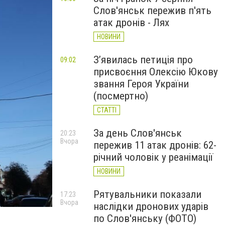
Слов'янськ пережив п'ять
атак дронів - Лях
НОВИНИ
З’явилась петиція про
09:02
присвоєння Олексію Юкову
звання Героя України
(посмертно)
СТАТТІ
За день Слов'янськ
20:23
Вчора
пережив 11 атак дронів: 62-
річний чоловік у реанімації
НОВИНИ
Рятувальники показали
17:23
Вчора
наслідки дронових ударів
по Слов'янську (ФОТО)