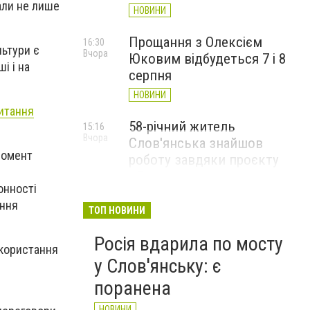
али не лише
НОВИНИ
Прощання з Олексієм
16:30
льтури є
Вчора
Юковим відбудеться 7 і 8
і і на
серпня
НОВИНИ
питання
58-річний житель
15:16
Вчора
Слов'янська знайшов
 момент
роботу завдяки проєкту
«Досвід має значення»
онності
НОВИНИ
ання
ТОП НОВИНИ
Росія вдарила по мосту
икористання
у Слов'янську: є
поранена
НОВИНИ