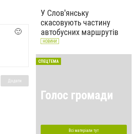
У Слов'янську
скасовують частину
автобусних маршрутів
🙂
НОВИНИ
СПЕЦТЕМА
Додати
Голос громади
Всі матеріали тут