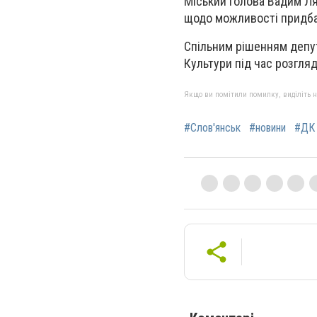
Міський голова Вадим Ля
щодо можливості придба
Спільним рішенням депут
Культури під час розгляд
Якщо ви помітили помилку, виділіть нео
#Слов'янськ
#новини
#ДК