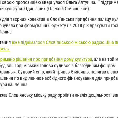
зі своєю пропозицією звернулася Ольга Алтуніна. Її підтрим
ки культури. Один з них (Олексій Овчинніков).
 для творчих колективів Слов'янська придбання палацу ку
онувала при формуванні бюджету на 2018 рік врахувати грош
еніна.
итання
вже піднімалося Слов'янською міською радою.
Ціна 
вень.
тримано рішення про придбання дому культури
, але на той
будівлі. Тоді міський голова судився з благодійним фондом
раины». Судовий спір, який тривав 5 місяців, полягав в зак
ішення по виділенню необхідного фінансування для придб
ри ім. Леніна.
язав Слов'янську міську раду зробити аналіз доцільності в