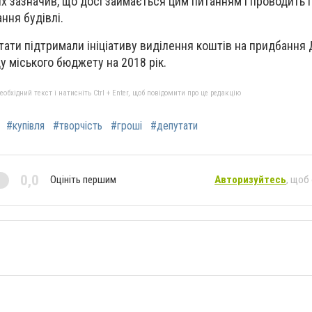
х зазначив, що досі займається цим питанням і проводить
ння будівлі.
ати підтримали ініціативу виділення коштів на придбання
у міського бюджету на 2018 рік.
бхідний текст і натисніть Ctrl + Enter, щоб повідомити про це редакцію
#купівля
#творчість
#гроші
#депутати
0,0
Оцініть першим
Авторизуйтесь
, щоб