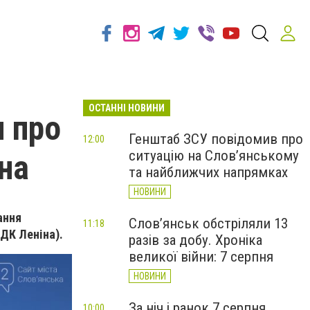
ОСТАННІ НОВИНИ
и про
Генштаб ЗСУ повідомив про
12:00
ситуацію на Слов’янському
на
та найближчих напрямках
НОВИНИ
ання
Слов’янськ обстріляли 13
11:18
 ДК Леніна).
разів за добу. Хроніка
великої війни: 7 серпня
НОВИНИ
За ніч і ранок 7 серпня
10:00