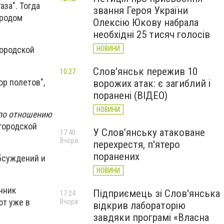
за". Тогда
звання Героя України
ородом
Олексію Юкову набрала
необхідні 25 тисяч голосів
НОВИНИ
городской
Слов'янськ пережив 10
10:27
ор полетов",
ворожих атак: є загиблий і
поранені (ВІДЕО)
НОВИНИ
 по отношению
городской
У Слов’янську атаковане
17:40
Вчора
перехрестя, п'ятеро
поранених
обсуждений и
НОВИНИ
очник
Підприємець зі Слов'янська
17:24
ют уже в
Вчора
відкрив лабораторію
завдяки програмі «Власна