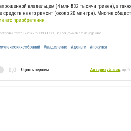
апрошенной владельцем (4 млн 832 тысячи гривен), а такж
средств на его ремонт (около 20 млн грн). Многие общес
ив его приобретения.
бхідний текст і натисніть Ctrl + Enter, щоб повідомити про це редакцію
купеческихсобраний
#выделение
#деньги
#покупка
0,0
Оцініть першим
Авторизуйтесь
, щоб