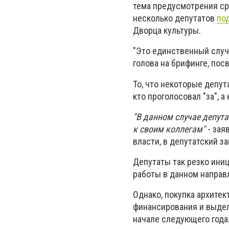
тема предусмотрения сре
несколько депутатов
по
Дворца культуры.
"Это единственный случа
голова на брифинге, по
То, что некоторые депут
кто проголосовал "за", а 
"В данном случае депута
к своим коллегам"
- зая
власти, в депутатский з
Депутаты так резко ини
работы в данном направ
Однако, покупка архитек
финансирования и выдел
начале следующего года