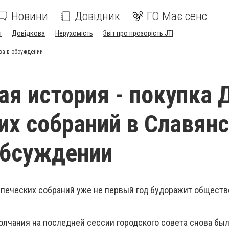
Новини
Довідник
ГО Має сенс
я
Довідкова
Нерухомість
Звіт про прозорість JTI
ова в обсуждении
ая история - покупка
их собраний в Славян
обсуждении
упеческих собраний уже не первый год будоражит обществ
олчания на последней сессии городского совета снова был