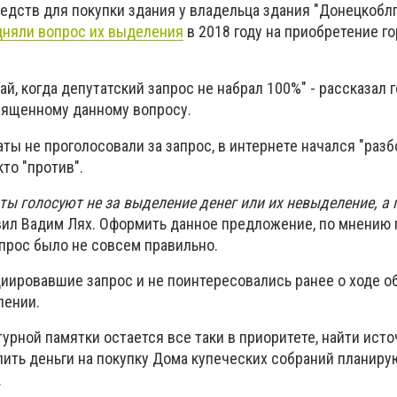
дств для покупки здания у владельца здания "Донецкоблга
дняли вопрос их выделения
в 2018 году на приобретение г
й, когда депутатский запрос не набрал 100%" - рассказал 
священному данному вопросу.
аты не проголосовали за запрос, в интернете начался "разб
кто "против".
ты голосуют не за выделение денег или их невыделение, а
вил Вадим Лях. Оформить данное предложение, по мнению 
апрос было не совсем правильно.
циировавшие запрос и не поинтересовались ранее о ходе 
лении.
турной памятки остается все таки в приоритете, найти ист
ить деньги на покупку Дома купеческих собраний планиру
.