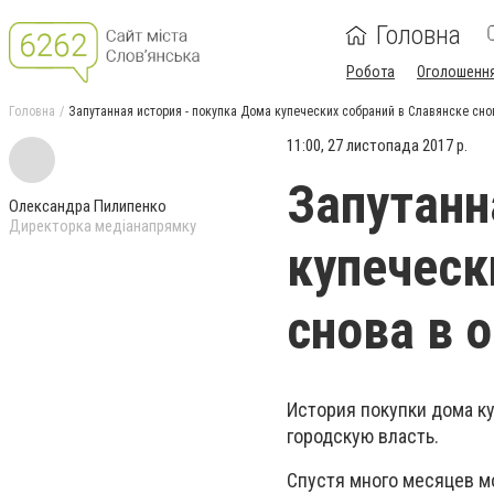
Головна
Робота
Оголошенн
Головна
Запутанная история - покупка Дома купеческих собраний в Славянске сн
11:00, 27 листопада 2017 р.
Запутанн
Олександра Пилипенко
Директорка медіанапрямку
купеческ
снова в 
История покупки дома к
городскую власть.
Спустя много месяцев м