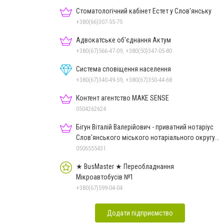
Стоматологічний кабінет Естет у Слов'янську
+380(66)307-55-75
Адвокатське об'єднання Актум
+380(67)566-47-09, +380(50)347-05-80
Система сповіщення населення
+380(67)340-49-59, +380(67)350-44-68
Контент агентство MAKE SENSE
0504262624
Бігун Віталій Валерійович - приватний нотаріус
Слов'янського міського нотаріального округу
Дон.обл.
0506555431
★ BusMaster ★ Переобладнання
Мікроавтобусів №1
+380(67)599-04-04
Додати підприємство