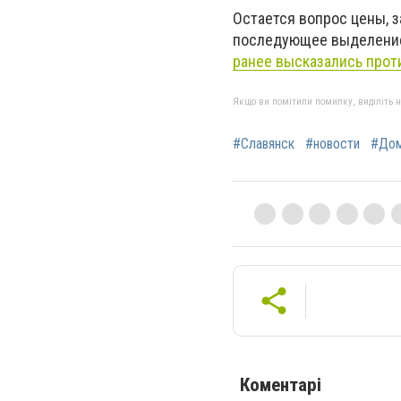
Остается вопрос цены, з
последующее выделение 
ранее высказались прот
Якщо ви помітили помилку, виділіть нео
#Славянск
#новости
#Дом
Коментарі