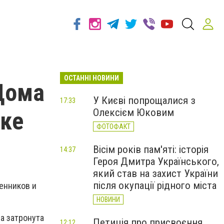
ОСТАННІ НОВИНИ
 Дома
У Києві попрощалися з
17:33
Олексієм Юковим
ске
ФОТОФАКТ
Вісім років пам'яті: історія
14:37
Героя Дмитра Українського,
який став на захист України
після окупації рідного міста
енников и
НОВИНИ
а затронута
Петиція про присвоєння
12:12