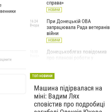
справа»
е
НОВИНИ
твенники
При Донецькій ОВА
16:24
Вчора
запрацювала Рада ветеранів
війни
НОВИНИ
Донецькоблгаз повідомив
15:30
Вчора
про планові роботи у
 оцінити
Слов’янську: де відключать
газ
ТОП НОВИНИ
НОВИНИ
Машина підірвалася на
міні: Вадим Лях
сповістив про подробиці