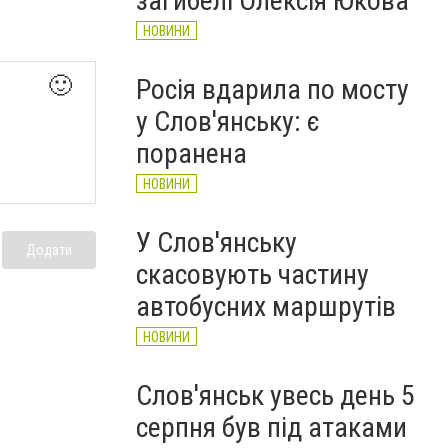
загибелі Олексія Юкова
НОВИНИ
🙂
Росія вдарила по мосту
у Слов'янську: є
поранена
НОВИНИ
У Слов'янську
Додати
скасовують частину
автобусних маршрутів
НОВИНИ
Слов'янськ увесь день 5
серпня був під атаками