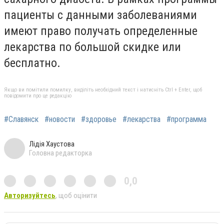
пациенты с данными заболеваниями
имеют право получать определенные
лекарства по большой скидке или
бесплатно.
Якщо ви помітили помилку, виділіть необхідний текст і натисніть Ctrl + Enter, щоб
повідомити про це редакцію
#Славянск
#новости
#здоровье
#лекарства
#программа
Лідія Хаустова
Головна редакторка
0,0
Авторизуйтесь
, щоб оцінити