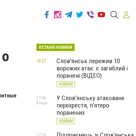
ОСТАННІ НОВИНИ
 о
Слов'янськ пережив 10
10:27
ворожих атак: є загиблий і
поранені (ВІДЕО)
НОВИНИ
монтные
У Слов’янську атаковане
17:40
Вчора
перехрестя, п'ятеро
поранених
НОВИНИ
Підприємець зі Слов'янська
17:24