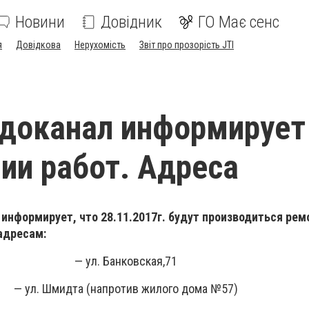
Новини
Довідник
ГО Має сенс
я
Довідкова
Нерухомість
Звіт про прозорість JTI
доканал информирует
ии работ. Адреса
информирует, что 28.11.2017г. будут производиться ре
адресам:
— ул. Банковская,71
— ул. Шмидта (напротив жилого дома №57)