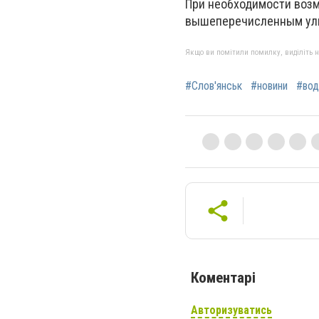
При необходимости воз
вышеперечисленным улиц
Якщо ви помітили помилку, виділіть нео
#Слов'янськ
#новини
#вод
Коментарі
Авторизуватись