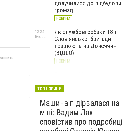
долучилися до відбудови
громад
НОВИНИ
Як службові собаки 18-ї
13:34
Вчора
Слов'янської бригади
працюють на Донеччині
(ВІДЕО)
 оцінити
НОВИНИ
Генштаб ЗСУ повідомив про
12:00
Вчора
ситуацію на Слов’янському
та найближчих напрямках
ТОП НОВИНИ
НОВИНИ
Машина підірвалася на
міні: Вадим Лях
сповістив про подробиці