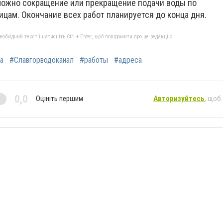
можно сокращение или прекращение подачи воды по
ам. Окончание всех работ планируется до конца дня.
бхідний текст і натисніть Ctrl + Enter, щоб повідомити про це редакцію
а
#Славгорводоканал
#работы
#адреса
0,0
Оцініть першим
Авторизуйтесь
, щоб