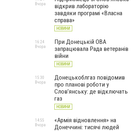
Вчора
відкрив лабораторію
завдяки програмі «Власна
справа»
НОВИНИ
При Донецькій ОВА
16:24
Вчора
запрацювала Рада ветеранів
війни
НОВИНИ
Донецькоблгаз повідомив
15:30
Вчора
про планові роботи у
Слов’янську: де відключать
газ
НОВИНИ
«Армія відновлення» на
14:55
Вчора
Донеччині: тисячі людей