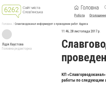
Головна
Робота
Оголошенн
Головна
Славговодоканал информирует о проведении работ. Адреса
11:46, 28 листопада 2017 р.
Славгово
Лідія Хаустова
Головна редакторка
проведен
КП «Славгорводоканал» 
работы по следующим 