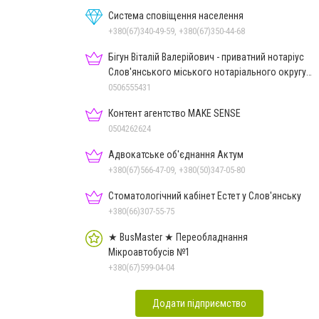
Система сповіщення населення
+380(67)340-49-59, +380(67)350-44-68
Бігун Віталій Валерійович - приватний нотаріус
Слов'янського міського нотаріального округу
Дон.обл.
0506555431
Контент агентство MAKE SENSE
0504262624
Адвокатське об'єднання Актум
+380(67)566-47-09, +380(50)347-05-80
Стоматологічний кабінет Естет у Слов'янську
+380(66)307-55-75
★ BusMaster ★ Переобладнання
Мікроавтобусів №1
+380(67)599-04-04
Додати підприємство