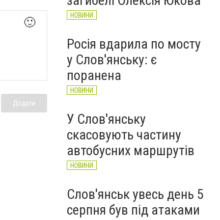
загибелі Олексія Юкова
НОВИНИ
🙂
Росія вдарила по мосту
у Слов'янську: є
поранена
НОВИНИ
Додати
У Слов'янську
скасовують частину
автобусних маршрутів
НОВИНИ
Слов'янськ увесь день 5
серпня був під атаками