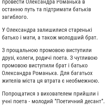
провести Олександра Романька в
останню путь та підтримати батьків
загиблого.
У Олександра залишилися старенькі
батько і мати, а також молодший брат.
З прощальною промовою виступили
друзі, колеги, родичі поета. З чутливою
промовою виступили брат і батько
Олександра Романька. Для багатьох
жителів міста ця втрата є необмежною.
Попрощатися з вихователем прийшли і
учні поета - молодий "Поетичний десант".