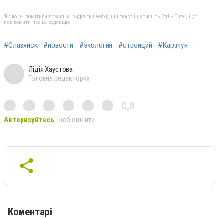
Якщо ви помітили помилку, виділіть необхідний текст і натисніть Ctrl + Enter, щоб
повідомити про це редакцію
#Славянск
#новости
#экология
#стронций
#Карачун
Лідія Хаустова
Головна редакторка
0,0
Авторизуйтесь
, щоб оцінити
Коментарі